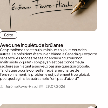
Édito
Avec une inquiétude brûlante
Ces problèmes sont toujours loin, et toujours ceux des
autres. Le président étatsunien blâme le Canada qui exporte
sans taxe les scories de ses incendies (730 feux non
maîtrisés le 27 juillet); son pays n’est pas concerné, la
sécheresse n’étant à ses yeux pas une question globale.
Tandis que pour le conseiller fédéral en charge de
l’environnement, le problème est justement trop global:
pourquoi agir, si les autres ne le font pas d’abord?
Jérôme Favre-Hirschi
29.07.2026