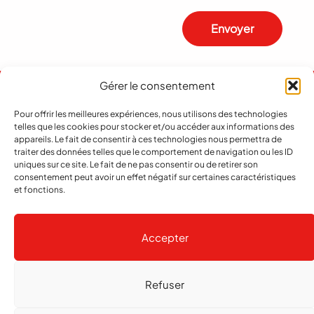
Envoyer
Gérer le consentement
Pour offrir les meilleures expériences, nous utilisons des technologies
telles que les cookies pour stocker et/ou accéder aux informations des
appareils. Le fait de consentir à ces technologies nous permettra de
traiter des données telles que le comportement de navigation ou les ID
uniques sur ce site. Le fait de ne pas consentir ou de retirer son
consentement peut avoir un effet négatif sur certaines caractéristiques
et fonctions.
Abonnement
Contact
Notre histoire
Publicité
Accepter
Refuser
Copyright
© 2026 echo Magazine
Politique de confidentialité