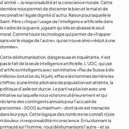
d’amitié –, la responsabilité et la conscience morale. Cette
dernière nous permet de discerner le bien et le mal et de
reconnaître l’égale dignité d’autrui. Raison pour laquelle le
Saint-Père critique l’usage de l’intelligence artificielle dans
le cadre de la guerre, jugeant qu’elle en abaisse le seuil
moral. Comme toute technologie qui permet de «frapper
sans voir le visage de l’autre», qui se trouve ainsi «réduit à une
donnée».
Cette déshumanisation, dangereuse et inquiétante, n’est
pas le fait de la seule intelligence artificielle. L’UDC, qui use
d’artifices intelligents avec son initiative «Pas de Suisse à dix
millions» (votation du 14 juin), efface les hommes derrière les
chiffres: si une limite arbitraire de population est atteinte, la
politique d’asile est durcie. Le parti va plus loin avec une
initiative sur laquelle nous voterons ultérieurement et qui
réclame des contingents annuels pour l’accueil de
personnes – 5000 au maximum – dont la vie est menacée
dans leur pays. Cette logique des nombres ne connaît ni joie
ni douleur, ni responsabilité ni conscience. En lui donnant la
primauté sur l’homme, nous déshumanisons l’autre – et sa