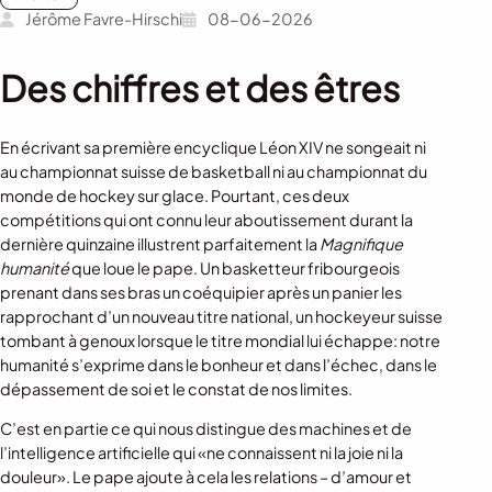
Jérôme Favre-Hirschi
08-06-2026
Des chiffres et des êtres
En écrivant sa première encyclique Léon XIV ne songeait ni
au championnat suisse de basketball ni au championnat du
monde de hockey sur glace. Pourtant, ces deux
compétitions qui ont connu leur aboutissement durant la
dernière quinzaine illustrent parfaitement la
Magnifique
humanité
que loue le pape. Un basketteur fribourgeois
prenant dans ses bras un coéquipier après un panier les
rapprochant d’un nouveau titre national, un hockeyeur suisse
tombant à genoux lorsque le titre mondial lui échappe: notre
humanité s’exprime dans le bonheur et dans l’échec, dans le
dépassement de soi et le constat de nos limites.
C’est en partie ce qui nous distingue des machines et de
l’intelligence artificielle qui «ne connaissent ni la joie ni la
douleur». Le pape ajoute à cela les relations – d’amour et