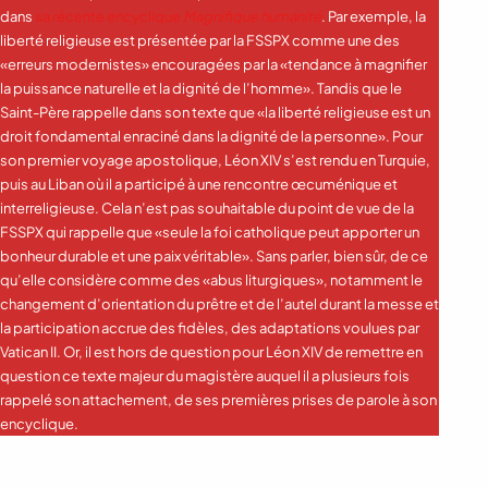
dans
sa récente encyclique
Magnifique humanité
. Par exemple, la
liberté religieuse est présentée par la FSSPX comme une des
«erreurs modernistes» encouragées par la «tendance à magnifier
la puissance naturelle et la dignité de l’homme». Tandis que le
Saint-Père rappelle dans son texte que «la liberté religieuse est un
droit fondamental enraciné dans la dignité de la personne». Pour
son premier voyage apostolique, Léon XIV s’est rendu en Turquie,
puis au Liban où il a participé à une rencontre œcuménique et
interreligieuse. Cela n’est pas souhaitable du point de vue de la
FSSPX qui rappelle que «seule la foi catholique peut apporter un
bonheur durable et une paix véritable». Sans parler, bien sûr, de ce
qu’elle considère comme des «abus liturgiques», notamment le
changement d’orientation du prêtre et de l’autel durant la messe et
la participation accrue des fidèles, des adaptations voulues par
Vatican II. Or, il est hors de question pour Léon XIV de remettre en
question ce texte majeur du magistère auquel il a plusieurs fois
rappelé son attachement, de ses premières prises de parole à son
encyclique.