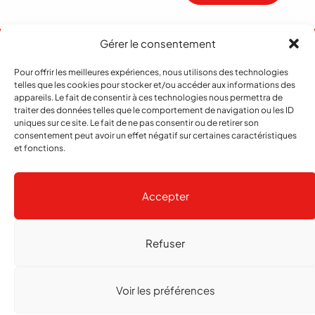
Gérer le consentement
Pour offrir les meilleures expériences, nous utilisons des technologies
telles que les cookies pour stocker et/ou accéder aux informations des
appareils. Le fait de consentir à ces technologies nous permettra de
traiter des données telles que le comportement de navigation ou les ID
uniques sur ce site. Le fait de ne pas consentir ou de retirer son
consentement peut avoir un effet négatif sur certaines caractéristiques
et fonctions.
Abonnement
Contact
Notre histoire
Publicité
Accepter
Refuser
Copyright
© 2026 echo Magazine
Politique de confidentialité
Gestion des cookies
Voir les préférences
Réalisé par
agence web troisdeuxun.ch