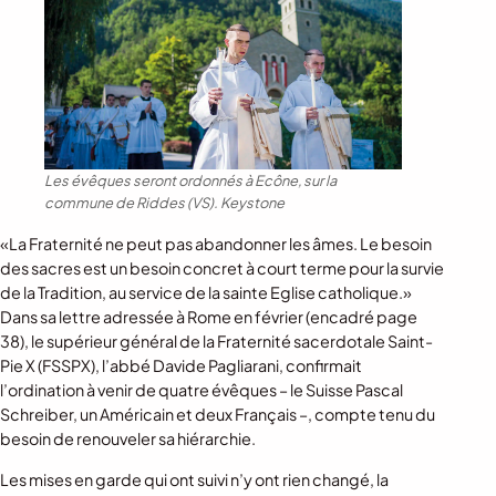
Les évêques seront ordonnés à Ecône, sur la
commune de Riddes (VS).
Keystone
«La Fraternité ne peut pas abandonner les âmes. Le besoin
des sacres est un besoin concret à court terme pour la survie
de la Tradition, au service de la sainte Eglise catholique.»
Dans sa lettre adressée à Rome en février (encadré page
38), le supérieur général de la Fraternité sacerdotale Saint-
Pie X (FSSPX), l’abbé Davide Pagliarani, confirmait
l’ordination à venir de quatre évêques – le Suisse Pascal
Schreiber, un Américain et deux Français –, compte tenu du
besoin de renouveler sa hiérarchie.
Les mises en garde qui ont suivi n’y ont rien changé, la