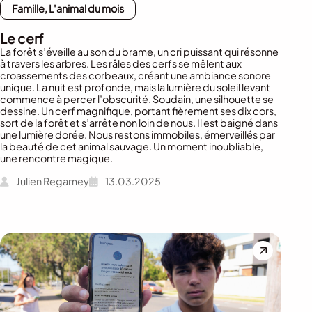
Famille, L'animal du mois
Le cerf
La forêt s’éveille au son du brame, un cri puissant qui résonne
à travers les arbres. Les râles des cerfs se mêlent aux
croassements des corbeaux, créant une ambiance sonore
unique. La nuit est profonde, mais la lumière du soleil levant
commence à percer l’obscurité. Soudain, une silhouette se
dessine. Un cerf magnifique, portant fièrement ses dix cors,
sort de la forêt et s’arrête non loin de nous. Il est baigné dans
une lumière dorée. Nous restons immobiles, émerveillés par
la beauté de cet animal sauvage. Un moment inoubliable,
une rencontre magique.
Julien Regamey
13.03.2025