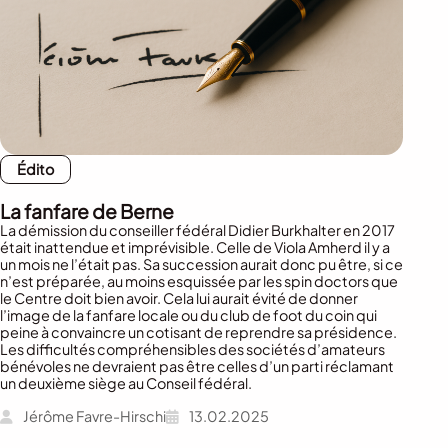
Édito
La fanfare de Berne
La démission du conseiller fédéral Didier Burkhalter en 2017
était inattendue et imprévisible. Celle de Viola Amherd il y a
un mois ne l’était pas. Sa succession aurait donc pu être, si ce
n’est préparée, au moins esquissée par les spin doctors que
le Centre doit bien avoir. Cela lui aurait évité de donner
l’image de la fanfare locale ou du club de foot du coin qui
peine à convaincre un cotisant de reprendre sa présidence.
Les difficultés compréhensibles des sociétés d’amateurs
bénévoles ne devraient pas être celles d’un parti réclamant
un deuxième siège au Conseil fédéral.
Jérôme Favre-Hirschi
13.02.2025