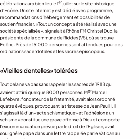
er
célébration aura bien lieu le 1
juillet sur le site historique
d’Ecône. Un site internet y est dédié avec programme,
recommandations d’hébergement et possibilités de
soutien financier. «Tout un concept a été réalisé avec une
société spécialisée», signalait à Rhône FM Christel Duc, la
présidente de la commune de Riddes (VS), où se trouve
Ecône. Près de 15’000 personnes sont attendues pour des
ordinations sacerdotales et les sacres épiscopaux.
«Vieilles dentelles» tolérées
Tout cela ne va pas sans rappeler les sacres de 1988 qui
gr
avaient attiré quelque 8000 personnes. M
Marcel
Lefebvre, fondateur de la fraternité, avait alors ordonné
quatre évêques, provoquant la tristesse de Jean Paul II. Il
s’agissait là d’un «acte schismatique» et l’adhésion à un
schisme «constitue une grave offense à Dieu et comporte
l’excommunication prévue par le droit de l’Eglise», avait
souligné le pape dans une lettre rappelée par le Vatican au