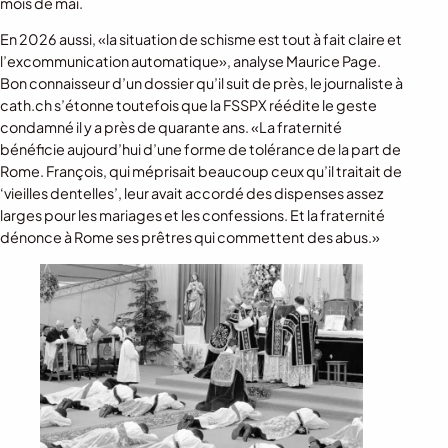
mois de mai.
En 2026 aussi, «la situation de schisme est tout à fait claire et
l’excommunication automatique», analyse Maurice Page.
Bon connaisseur d’un dossier qu’il suit de près, le journaliste à
cath.ch s’étonne toutefois que la FSSPX réédite le geste
condamné il y a près de quarante ans. «La fraternité
bénéficie aujourd’hui d’une forme de tolérance de la part de
Rome. François, qui méprisait beaucoup ceux qu’il traitait de
‘vieilles dentelles’, leur avait accordé des dispenses assez
larges pour les mariages et les confessions. Et la fraternité
dénonce à Rome ses prêtres qui commettent des abus.»