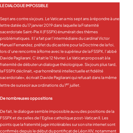
LE DIALOGUE IMPOSSIBLE
Sept ans contre six jours. Le Vatican a mis sept ans à répondre à une
lettre datée du 17 janvier 2019 dans laquelle la Fraternité
sacerdotale Saint-Pie X (FSSPX) énumérait des thèmes
problématiques. Il l’a fait par l’intermédiaire du cardinal Victor
Manuel Fernandez, préfet du dicastère pour la Doctrine de la foi,
lors d’une rencontre à Rome avec le supérieur de la FSSPX, l’abbé
Davide Pagliarani. C’était le 12 février. Le Vatican proposait à la
fraternité de débuter un dialogue théologique. Six jours plus tard,
la FSSPX déclinait, «par honnêteté intellectuelle et fidélité
sacerdotale», écrivait Davide Pagliarani qui refusait dans la même
er
lettre de surseoir aux ordinations du 1
juillet.
De nombreuses oppositions
De fait, le dialogue semble impossible au vu des positions de la
FSSPX et de celles de l’Eglise catholique post-Vatican II. Les
points que la fraternité juge intolérables sur son site internet sont
confirmés depuis le début du pontificat de Léon XIV, notamment