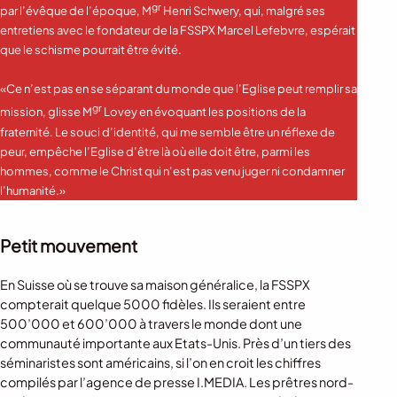
gr
par l’évêque de l’époque, M
Henri Schwery, qui, malgré ses
entretiens avec le fondateur de la FSSPX Marcel Lefebvre, espérait
que le schisme pourrait être évité.
«Ce n’est pas en se séparant du monde que l’Eglise peut remplir sa
gr
mission, glisse M
Lovey en évoquant les positions de la
fraternité. Le souci d’identité, qui me semble être un réflexe de
peur, empêche l’Eglise d’être là où elle doit être, parmi les
hommes, comme le Christ qui n’est pas venu juger ni condamner
l’humanité.»
Petit mouvement
En Suisse où se trouve sa maison généralice, la FSSPX
compterait quelque 5000 fidèles. Ils seraient entre
500’000 et 600’000 à travers le monde dont une
communauté importante aux Etats-Unis. Près d’un tiers des
séminaristes sont américains, si l’on en croit les chiffres
compilés par l’agence de presse I.MEDIA. Les prêtres nord-