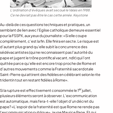
L’ordination d’évêques avait secoué le Valais en 1988.
Ce ne devrait pas être le cas cette année.
Keystone
Au-delà de ces questions techniques et pratiques, un
semblant de lien avec l’Eglise catholique demeure essentiel
pour la FSSPX, aux yeux du journaliste: «Si elle coupe
complètement, c’est la fin. Elle finira en secte. Le risque est
d’autant plus grand qu’elle subit la concurrence des
sédévacantistes (qui ne reconnaissent pas l’autorité du
pape et jugent le trône pontifical vacant, ndlr) qui l’ont
quittée parce qu’elle est encore trop proche de Rome et
d’autres mouvements comme la Fraternité sacerdotale
Saint-Pierre qui attirent des fidèles en célébrant selon le rite
tridentin tout en restant fidèles à Rome».
er
Si la rupture est effectivement consommée le 1
juillet,
plusieurs éléments seront à observer. L’excommunication
est automatique, mais fera-t-elle l’objet d’un décret du
pape? «L’espoir de la fraternité est que Rome ne rende pas
l’excommunication publique», jauge Maurice Page. Et qui