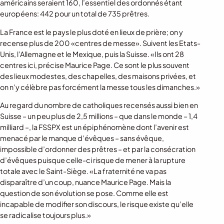
américains seraient 160, l’essentiel des ordonnés étant
européens: 442 pour un total de 735 prêtres.
La France est le pays le plus doté en lieux de prière; on y
recense plus de 200 «centres de messe». Suivent les Etats-
Unis, l’Allemagne et le Mexique, puis la Suisse. «Ils ont 28
centres ici, précise Maurice Page. Ce sont le plus souvent
des lieux modestes, des chapelles, des maisons privées, et
on n’y célèbre pas forcément la messe tous les dimanches.»
Au regard du nombre de catholiques recensés aussi bien en
Suisse – un peu plus de 2,5 millions – que dans le monde – 1,4
milliard –, la FSSPX est un épiphénomène dont l’avenir est
menacé par le manque d’évêques – sans évêque,
impossible d’ordonner des prêtres – et par la consécration
d’évêques puisque celle-ci risque de mener à la rupture
totale avec le Saint-Siège. «La fraternité ne va pas
disparaître d’un coup, nuance Maurice Page. Mais la
question de son évolution se pose. Comme elle est
incapable de modifier son discours, le risque existe qu’elle
se radicalise toujours plus.»