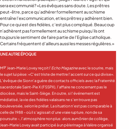
sera excommunié? «Les évêques sans doute. Les prêtres
peut-être, parce qu’adhérer formellement au schisme
entraîne l’excommunication, et les prêtres y adhèrent bien.
Pour ce qui est des fidèles, c’est plus compliqué. Beaucoup
n’adhèrent pas formellement au schisme puisqu’ils ont
toujours le sentiment de faire partie de l’Eglise catholique.
Certains fréquentent d’ailleurs aussi les messes régulières.»
UNE AUTRE ÉPOQUE
gr
M
Jean-Marie Lovey reçoit l’
Echo Magazine
avec le sourire, mais
le sujet lui pèse: «C’est triste de mettre l’accent sur ce qui divise».
L’évêque de Sion n’a guère de contacts officiels avec la Fraternité
sacerdotale Saint-Pie X (FSSPX), l’affaire ne concernant pas le
diocèse, mais le Saint-Siège. En outre, si l’événement est
médiatisé, la vie des fidèles valaisans ne s’en trouve pas
bouleversée, selon le prélat. La situation n’est pas comparable à
celle de 1988 – où il s’agissait d’une vraie rupture, non de sa
poursuite –, l’atmosphère non plus: alors aumônier de collège,
Jean-Marie Lovey avait participé à un pèlerinage à Valère organisé