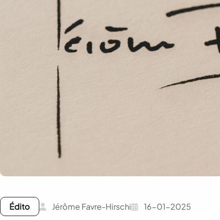
Édito
Jérôme Favre-Hirschi
16-01-2025