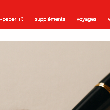
-paper
suppléments
voyages