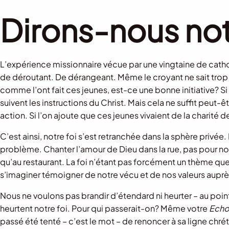
Dirons-nous not
L’expérience missionnaire vécue par une vingtaine de cath
de déroutant. De dérangeant. Même le croyant ne sait trop 
comme l’ont fait ces jeunes, est-ce une bonne initiative? Si l’
suivent les instructions du Christ. Mais cela ne suffit peut-
action. Si l’on ajoute que ces jeunes vivaient de la charité de
C’est ainsi, notre foi s’est retranchée dans la sphère privée
problème. Chanter l’amour de Dieu dans la rue, pas pour nou
qu’au restaurant. La foi n’étant pas forcément un thème que
s’imaginer témoigner de notre vécu et de nos valeurs auprès
Nous ne voulons pas brandir d’étendard ni heurter – au poin
heurtent notre foi. Pour qui passerait-on? Même votre
Echo
passé été tenté – c’est le mot – de renoncer à sa ligne chré