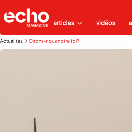
articles
vidéos
e
Actualités
Dirons-nous notre foi?