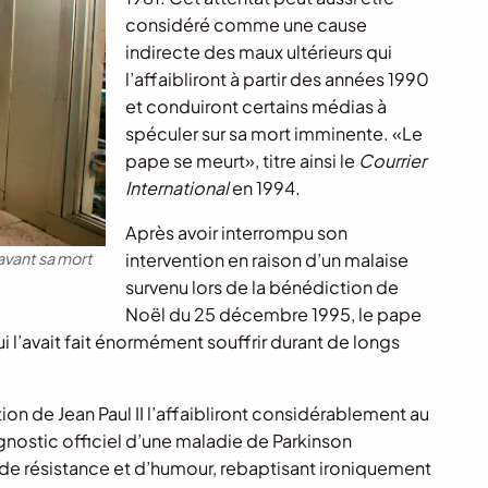
considéré comme une cause
indirecte des maux ultérieurs qui
l’affaibliront à partir des années 1990
et conduiront certains médias à
spéculer sur sa mort imminente. «Le
pape se meurt», titre ainsi le
Courrier
International
en 1994.
Après avoir interrompu son
 avant sa mort
intervention en raison d’un malaise
survenu lors de la bénédiction de
Noël du 25 décembre 1995, le pape
 l’avait fait énormément souffrir durant de longs
n de Jean Paul II l’affaibliront considérablement au
agnostic officiel d’une maladie de Parkinson
de résistance et d’humour, rebaptisant ironiquement