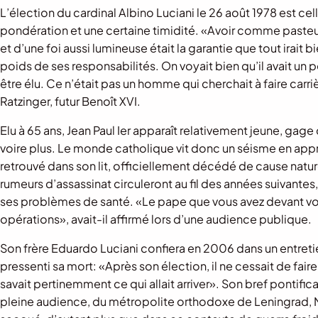
L’élection du cardinal Albino Luciani le 26 août 1978 est c
pondération et une certaine timidité. «Avoir comme pasteur
et d’une foi aussi lumineuse était la garantie que tout irait 
poids de ses responsabilités. On voyait bien qu’il avait un p
être élu. Ce n’était pas un homme qui cherchait à faire carriè
Ratzinger, futur Benoît XVI.
Elu à 65 ans, Jean Paul Ier apparaît relativement jeune, gage
voire plus. Le monde catholique vit donc un séisme en appre
retrouvé dans son lit, officiellement décédé de cause nature
rumeurs d’assassinat circuleront au fil des années suivant
ses problèmes de santé. «Le pape que vous avez devant vous 
opérations», avait-il affirmé lors d’une audience publique.
Son frère Eduardo Luciani confiera en 2006 dans un entret
pressenti sa mort: «Après son élection, il ne cessait de faire a
savait pertinemment ce qui allait arriver». Son bref pontific
pleine audience, du métropolite orthodoxe de Leningrad