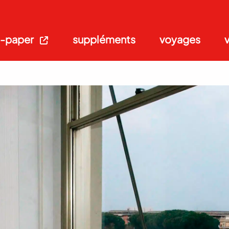
-paper
suppléments
voyages