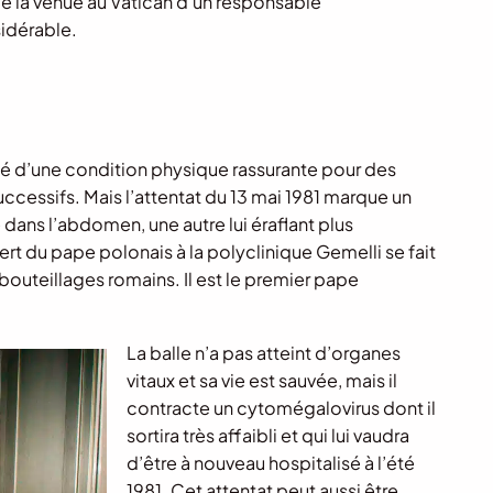
e la venue au Vatican d’un responsable
idérable.
doté d’une condition physique rassurante pour des
ccessifs. Mais l’attentat du 13 mai 1981 marque un
 dans l’abdomen, une autre lui éraflant plus
fert du pape polonais à la polyclinique Gemelli se fait
uteillages romains. Il est le premier pape
La balle n’a pas atteint d’organes
vitaux et sa vie est sauvée, mais il
contracte un cytomégalovirus dont il
sortira très affaibli et qui lui vaudra
d’être à nouveau hospitalisé à l’été
1981. Cet attentat peut aussi être