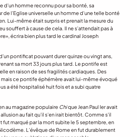
elle d’un homme reconnu pour sa bonté, sa
 de l’Eglise universelle un homme d’une telle bonté
bien. Lui-même était surpris et prenait la mesure du
eu souffert à cause de cela. Il ne s’attendait pas à
re», écrira bien plus tard le cardinal Joseph
 d’un pontificat pouvant durer quinze ou vingt ans,
nant sa mort 33 jours plus tard. Le pontife est
lle en raison de ses fragilités cardiaques. Des
es, mais ce pontife éphémère avait lui-même évoqué
a été hospitalisé huit fois et a subi quatre
ien au magazine populaire
Chi
que Jean Paul Ier avait
llusion au fait qu’il s’en irait bientôt. Comme s’il
at fut marqué par la mort subite le 5 septembre, en
, Nicodème. L’évêque de Rome en fut durablement