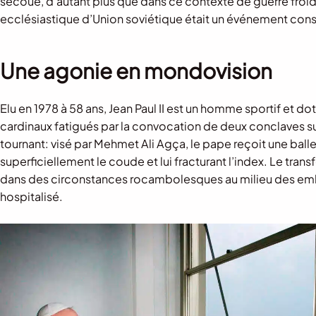
secoué, d’autant plus que dans ce contexte de guerre froid
ecclésiastique d’Union soviétique était un événement cons
Une agonie en mondovision
Elu en 1978 à 58 ans, Jean Paul II est un homme sportif et 
cardinaux fatigués par la convocation de deux conclaves su
tournant: visé par Mehmet Ali Agça, le pape reçoit une balle
superficiellement le coude et lui fracturant l’index. Le trans
dans des circonstances rocambolesques au milieu des embo
hospitalisé.