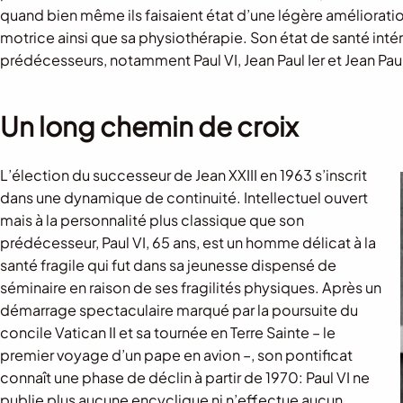
quand bien même ils faisaient état d’une légère amélioratio
motrice ainsi que sa physiothérapie. Son état de santé in
prédécesseurs, notamment Paul VI, Jean Paul Ier et Jean Paul 
Un long chemin de croix
L’élection du successeur de Jean XXIII en 1963 s’inscrit
dans une dynamique de continuité. Intellectuel ouvert
mais à la personnalité plus classique que son
prédécesseur, Paul VI, 65 ans, est un homme délicat à la
santé fragile qui fut dans sa jeunesse dispensé de
séminaire en raison de ses fragilités physiques. Après un
démarrage spectaculaire marqué par la poursuite du
concile Vatican II et sa tournée en Terre Sainte – le
premier voyage d’un pape en avion –, son pontificat
connaît une phase de déclin à partir de 1970: Paul VI ne
publie plus aucune encyclique ni n’effectue aucun