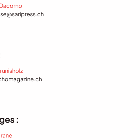
 Dacomo
se@saripress.ch
:
runisholz
homagazine.ch
ges :
urane