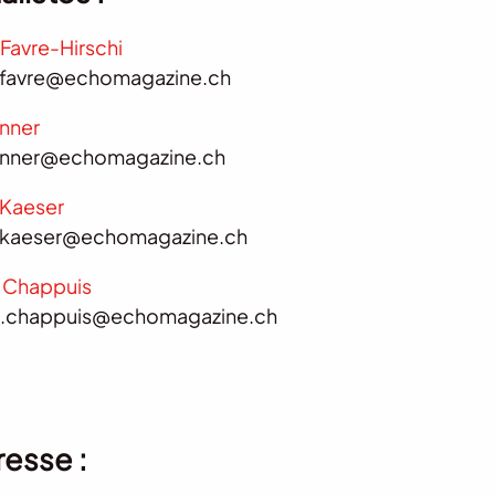
Favre-Hirschi
.favre@echomagazine.ch
ünner
dunner@echomagazine.ch
 Kaeser
t.kaeser@echomagazine.ch
 Chappuis
e.chappuis@echomagazine.ch
resse :