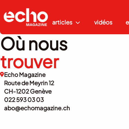
articles
vidéos
e
Où nous
trouver
Echo Magazine
Route de Meyrin 12
CH-1202 Genève
022 593 03 03
abo@echomagazine.ch