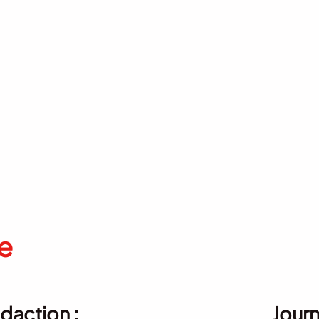
e
daction :
Journ