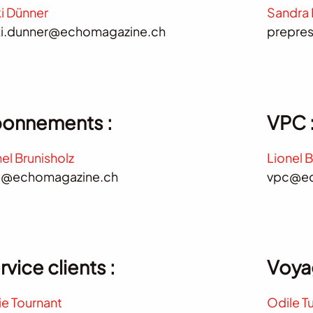
ki Dünner
Sandra
ki.dunner@echomagazine.ch
prepres
onnements :
VPC 
el Brunisholz
Lionel B
@echomagazine.ch
vpc@ec
rvice clients :
Voya
ie Tournant
Odile T