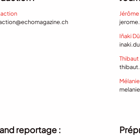
action
Jérôme 
action@echomagazine.ch
jerome
Iñaki D
inaki.
Thibaut
thibau
Mélanie
melani
and reportage :
Prép