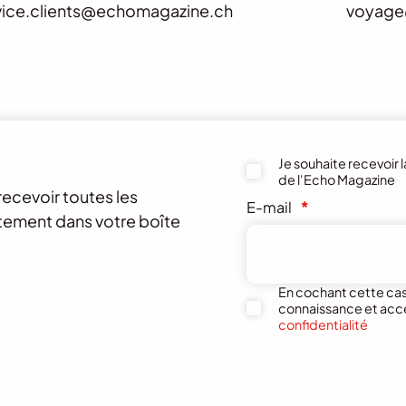
vice.clients@echomagazine.ch
voyage
Je souhaite recevoir 
de l'Echo Magazine
recevoir toutes les
E-mail
*
ctement dans votre boîte
En cochant cette case
connaissance et acc
confidentialité