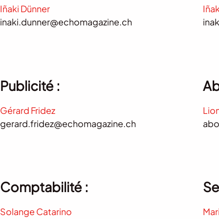
Iñaki Dünner
Iña
inaki.dunner@echomagazine.ch
ina
Publicité :
Ab
Gérard Fridez
Lion
gerard.fridez@echomagazine.ch
abo
Comptabilité :
Se
Solange Catarino
Mar