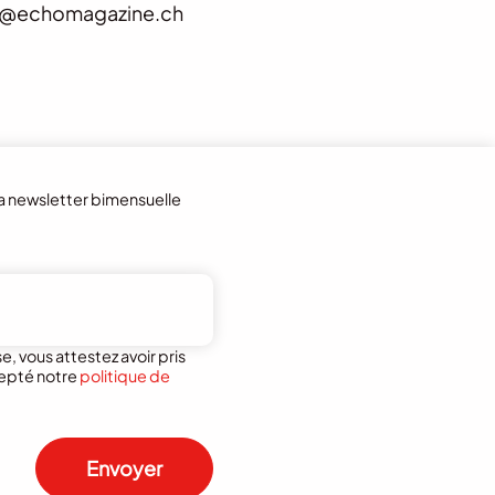
@echomagazine.ch
la newsletter bimensuelle
, vous attestez avoir pris
epté notre
politique de
Envoyer