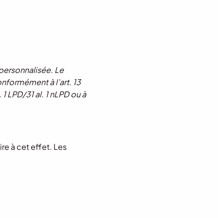
personnalisée. Le
nformément à l’art. 13
l. 1 LPD/31 al. 1 nLPD ou à
re à cet effet. Les