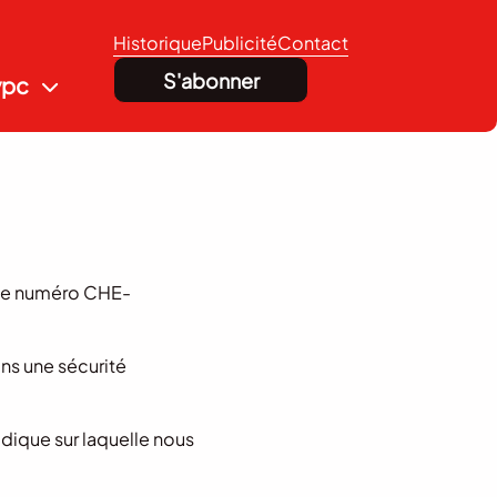
Historique
Publicité
Contact
S'abonner
vpc
 le numéro CHE-
ns une sécurité
dique sur laquelle nous