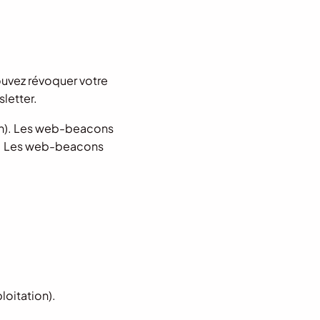
ouvez révoquer votre
letter.
ion). Les web-beacons
ant. Les web-beacons
loitation).