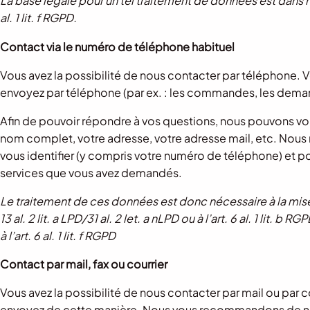
La base légale pour un tel traitement de données est dans notre
al. 1 lit. f RGPD.
Contact via le numéro de téléphone habituel
Vous avez la possibilité de nous contacter par téléphon
envoyez par téléphone (par ex. : les commandes, les dema
Afin de pouvoir répondre à vos questions, nous pouvons v
nom complet, votre adresse, votre adresse mail, etc. Nous 
vous identifier (y compris votre numéro de téléphone) et po
services que vous avez demandés.
Le traitement de ces données est donc nécessaire à la mis
13 al. 2 lit. a LPD/31 al. 2 let. a nLPD ou à l’art. 6 al. 1 lit.
à l’art. 6 al. 1 lit. f RGPD
Contact par mail, fax ou courrier
Vous avez la possibilité de nous contacter par mail ou par
envoyez de cette manière. Nous vous recommandons de ne 