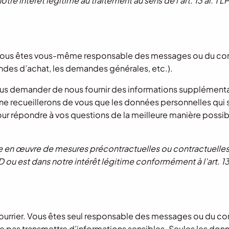
 intérêt légitime au traitement au sens de l’art. 13 al. 1 LPD/
e. Vous êtes vous-même responsable des messages ou du co
ndes d’achat, les demandes générales, etc.).
ous demander de nous fournir des informations supplémenta
ne recueillerons de vous que les données personnelles qui 
ur répondre à vos questions de la meilleure manière possibl
e en œuvre de mesures précontractuelles ou contractuelles
 b RGPD ou est dans notre intérêt légitime conformément à l’art. 1
 courrier. Vous êtes seul responsable des messages ou du c
pas transmettre d’informations sensibles. Seules les don