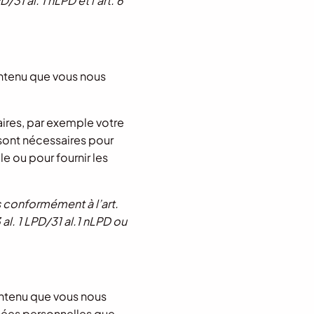
31 al. 1 nLPD et l’art. 6
ntenu que vous nous
ires, par exemple votre
sont nécessaires pour
e ou pour fournir les
 conformément à l’art.
3 al. 1 LPD/31 al.1 nLPD ou
ontenu que vous nous
nées personnelles que