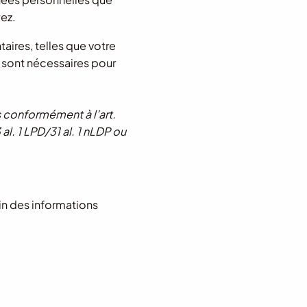
ez.
ires, telles que votre
 sont nécessaires pour
 conformément à l’art.
3 al. 1 LPD/31 al. 1 nLDP ou
in des informations