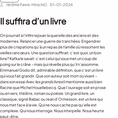
Jérôme Favre-Hirschi
01-01-2026
Il suffira d’un livre
On pourrait à l’infini rejouer la querelle des anciens et des
modernes. Relancer une guerre de tranchées. Engendrer
plus de crispations qu’à un repas de famille où ressortent les
vieilles rancœurs. Une question suffirait: c’est quoi, un bon
livre? Kafka le savait: c’est celui qui vous met un coup de
poing sur le crâne – mais qui réveille plus qu’il n’assomme.
Emmanuel Godo dit, admirable définition, que c’est un livre
qui vous fait grandir. Que son auteur soit mort ou vivant –
dans son essai
Avec les grands livres
il mentionne aussi bien
Racine que Michel Houellebecq. Que l’ouvrage soit en prose
ou en vers, théâtre, roman ou poésie. Un grand livre, un
classique, signé Balzac ou Jean d’Ormesson, est un livre qui
nous met face à la vie. Qui ne nous cache pas qu’elle est
complexe. Qui nous interroge. Nous interpelle. Nous heurte
peut-être.