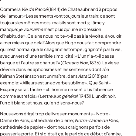
Comme la
Vie de Rancé
(1844) de Chateaubriand à propos
de l’amour: «Les serments vont toujours leur train; ce sont
toujours les mêmes mots, mais ils sont morts; l’âme y
manque:
je vous aime
n’est plus qu’une expression
d’habitude». Cela ne nous incite-t-il pas à la révolte, à vouloir
aimer mieux que cela? Alors que Hugo nous fait comprendre
qu’il est normal que le chagrin s’estompe, grignoté par la vie,
avec un vers d’une terrible simplicité: «L’un n’a-t-il pas sa
barque et l’autre sa charrue?» (
Oceano Nox
, 1836). La vie se
dévoile dans les aphorismes et les sentences dont Jón
Kalman Stefánsson est un maître, dans
Asta
(2018) par
exemple: «Ailleurs est un adverbe sublime». Que Saint-
Exupéry serait fâché – «L’homme ne sent plus l’absence
comme autrefois» (
Lettre à un général
, 1943)! L’un dit noir,
l’un dit blanc; et nous, qu’en disons-nous?
Nous avons érigé trop de livres en monuments – Notre-
Dame de Paris, cathédrale de pierre;
Notre-Dame de Paris
,
cathédrale de papier – dont nous craignons parfois de
pousser la porte. Et si c’était ça, le pari de ce début d’année,