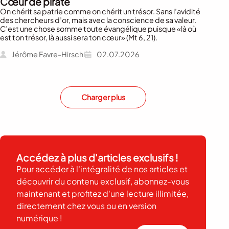
Cœur de pirate
On chérit sa patrie comme on chérit un trésor. Sans l’avidité
des chercheurs d’or, mais avec la conscience de sa valeur.
C’est une chose somme toute évangélique puisque «là où
est ton trésor, là aussi sera ton cœur» (Mt 6, 21).
Jérôme Favre-Hirschi
02.07.2026
Charger plus
Accédez à plus d'articles exclusifs !
Pour accéder à l'intégralité de nos articles et
découvrir du contenu exclusif, abonnez-vous
maintenant et profitez d'une lecture illimitée,
directement chez vous ou en version
numérique !