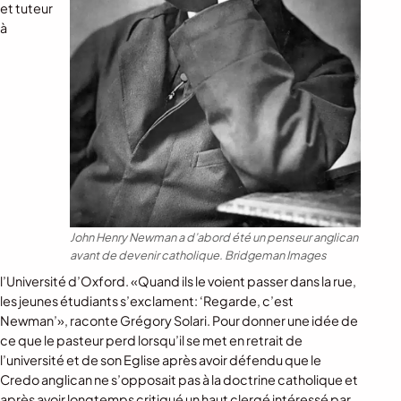
et tuteur
à
John Henry Newman a d’abord été un penseur anglican
avant de devenir catholique.
Bridgeman Images
l’Université d’Oxford. «Quand ils le voient passer dans la rue,
les jeunes étudiants s’exclament: ‘Regarde, c’est
Newman’», raconte Grégory Solari. Pour donner une idée de
ce que le pasteur perd lorsqu’il se met en retrait de
l’université et de son Eglise après avoir défendu que le
Credo anglican ne s’opposait pas à la doctrine catholique et
après avoir longtemps critiqué un haut clergé intéressé par