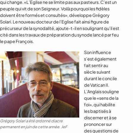
qui change. «L’Eglise ne se limite pas aux pasteurs. C’est un
peuple qui vit de son Seigneur. Voilà pourquoi les fidèles
doivent être formés et consultés», développe Grégory
Solari. Le nouveau docteur de l’Eglise fait ainsi figure de
précurseur de la synodalité, ajoute-t-il en soulignant qu’il est
cité dans les travaux de préparation du synode lancé par feu
le pape François.
Son influence
s’est également
fait sentir au
siècle suivant
durant le concile
de Vatican II.
L’Anglais souligne
que le «sens de la
foi», qui habilite
les baptisés à
discerner et à se
Grégory Solari a été ordonné diacre
prononcer sur
permanent en juin de cette année.
JeF
des questions de