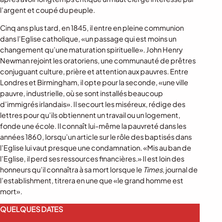
l’argent et coupé du peuple.
Cinq ans plus tard, en 1845, il entre en pleine communion
dans l’Eglise catholique, «un passage qui est moins un
changement qu’une maturation spirituelle». John Henry
Newman rejoint les oratoriens, une communauté de prêtres
conjuguant culture, prière et attention aux pauvres. Entre
Londres et Birmingham, il opte pour la seconde, «une ville
pauvre, industrielle, où se sont installés beaucoup
d’immigrés irlandais». Il secourt les miséreux, rédige des
lettres pour qu’ils obtiennent un travail ou un logement,
fonde une école. Il connaît lui-même la pauvreté dans les
années 1860, lorsqu’un article sur le rôle des baptisés dans
l’Eglise lui vaut presque une condamnation. «Mis au ban de
l’Eglise, il perd ses ressources financières.» Il est loin des
honneurs qu’il connaîtra à sa mort lorsque le
Times
, journal de
l’establishment, titrera en une que «le grand homme est
mort».
QUELQUES DATES