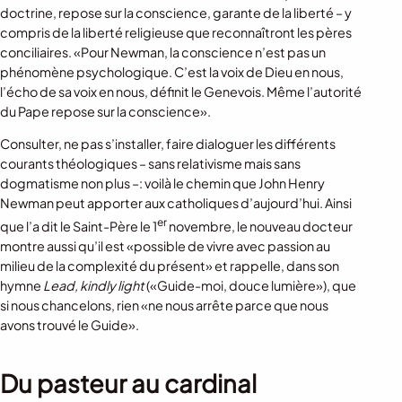
doctrine, repose sur la conscience, garante de la liberté – y
compris de la liberté religieuse que reconnaîtront les pères
conciliaires. «Pour Newman, la conscience n’est pas un
phénomène psychologique. C’est la voix de Dieu en nous,
l’écho de sa voix en nous, définit le Genevois. Même l’autorité
du Pape repose sur la conscience».
Consulter, ne pas s’installer, faire dialoguer les différents
courants théologiques – sans relativisme mais sans
dogmatisme non plus –: voilà le chemin que John Henry
Newman peut apporter aux catholiques d’aujourd’hui. Ainsi
er
que l’a dit le Saint-Père le 1
novembre, le nouveau docteur
montre aussi qu’il est «possible de vivre avec passion au
milieu de la complexité du présent» et rappelle, dans son
hymne
Lead, kindly light
(«Guide-moi, douce lumière»), que
si nous chancelons, rien «ne nous arrête parce que nous
avons trouvé le Guide».
Du pasteur au cardinal