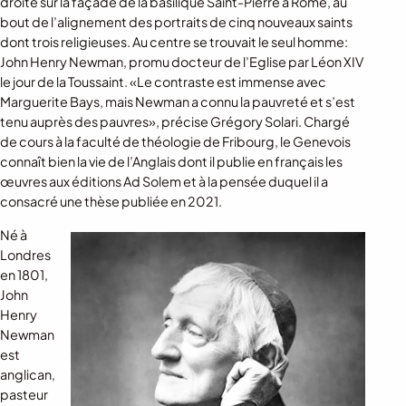
droite sur la façade de la basilique Saint-Pierre à Rome, au
bout de l’alignement des portraits de cinq nouveaux saints
dont trois religieuses. Au centre se trouvait le seul homme:
John Henry Newman, promu docteur de l’Eglise par Léon XIV
le jour de la Toussaint. «Le contraste est immense avec
Marguerite Bays, mais Newman a connu la pauvreté et s’est
tenu auprès des pauvres», précise Grégory Solari. Chargé
de cours à la faculté de théologie de Fribourg, le Genevois
connaît bien la vie de l’Anglais dont il publie en français les
œuvres aux éditions Ad Solem et à la pensée duquel il a
consacré une thèse publiée en 2021.
Né à
Londres
en 1801,
John
Henry
Newman
est
anglican,
pasteur