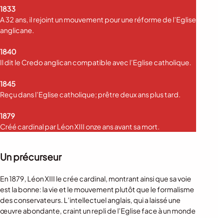
1833
A 32 ans, il rejoint un mouvement pour une réforme de l’Eglise
anglicane.
1840
Il dit le Credo anglican compatible avec l’Eglise catholique.
1845
Reçu dans l’Eglise catholique; prêtre deux ans plus tard.
1879
Créé cardinal par Léon XIII onze ans avant sa mort.
Un précurseur
En 1879, Léon XIII le crée cardinal, montrant ainsi que sa voie
est la bonne: la vie et le mouvement plutôt que le formalisme
des conservateurs. L’intellectuel anglais, qui a laissé une
œuvre abondante, craint un repli de l’Eglise face à un monde