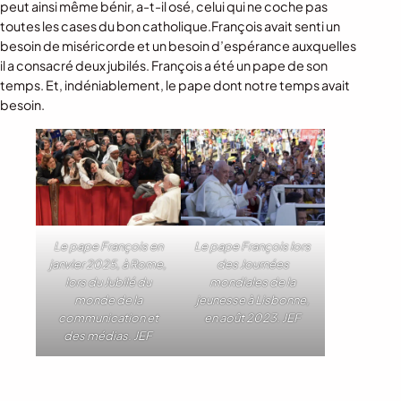
peut ainsi même bénir, a-t-il osé, celui qui ne coche pas
toutes les cases du bon catholique.François avait senti un
besoin de miséricorde et un besoin d’espérance auxquelles
il a consacré deux jubilés. François a été un pape de son
temps. Et, indéniablement, le pape dont notre temps avait
besoin.
Le pape François en
Le pape François lors
janvier 2025, à Rome,
des Journées
lors du Jubilé du
mondiales de la
monde de la
jeunesse à Lisbonne,
communication et
en août 2023. JEF
des médias. JEF