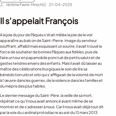
Jérôme Favre-Hirschi
21-04-2025
Il s’appelait François
A la joie du jour de Pâques s’était mêlée la joie de le voir
apparaître au balcon de Saint-Pierre. Image du serviteur
souffrant, affaibli mais esquissant un sourire, il avait trouvé la
force de souhaiter de bonnes Pâques aux fidèles, puis de
faire un tour en papamobile ponctué de petits saluts et de
gestes tendres envers des enfants. Mais il avait dû laisser au
maître des célébrations liturgiques le soin de lire sa
bénédiction urbi et orbi qui s’affligeait de la volonté de mort
à l’œuvre dans les guerres, de la violence dans les familles et
du mépris des plus faibles.
Le dernier message du Saint-Père, la veille de sa mort,
répétait ce qu’il nous avait annoncé avant même de se
montrer et de s’adresser à nous. Car il nous avait déjà tout dit
par la voix du cardinal protodiacre au soir du 13 mars 2013: