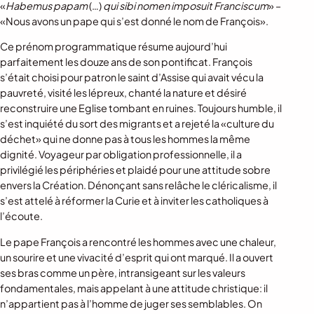
«
Habemus papam
(…)
qui sibi nomen imposuit Fran­ciscum
» –
«Nous avons un pape qui s’est donné le nom de François».
Ce prénom programmatique résume aujourd’hui
parfaitement les douze ans de son pontificat. François
s’était choisi pour patron le saint d’Assise qui avait vécu la
pauvreté, visité les lépreux, chanté la nature et désiré
reconstruire une Eglise tombant en ruines. Toujours humble, il
s’est inquiété du sort des migrants et a rejeté la «culture du
déchet» qui ne donne pas à tous les hommes la même
dignité. Voyageur par obligation professionnelle, il a
privilégié les périphéries et plaidé pour une attitude sobre
envers la Création. Dénonçant sans relâche le cléricalisme, il
s’est attelé à réformer la Curie et à inviter les catholiques à
l’écoute.
Le pape François a rencontré les hommes avec une chaleur,
un sourire et une vivacité d’esprit qui ont marqué. Il a ou­vert
ses bras comme un père, intransigeant sur les valeurs
fondamentales, mais appelant à une attitude christique: il
n’appartient pas à l’homme de juger ses semblables. On