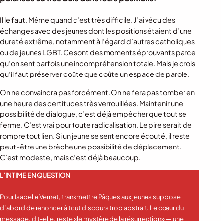
Il le faut. Même quand c’est très difficile. J’ai vécu des
échanges avec des jeunes dont les positions étaient d’une
dureté extrême, notamment à l’égard d’autres catholiques
ou de jeunes LGBT. Ce sont des moments éprouvants parce
qu’on sent parfois une incompréhension totale. Mais je crois
qu’il faut préserver coûte que coûte un espace de parole.
On ne convaincra pas forcément. On ne fera pas tomber en
une heure des certitudes très verrouillées. Maintenir une
possibilité de dialogue, c’est déjà empêcher que tout se
ferme. C’est vrai pour toute radicalisation. Le pire serait de
rompre tout lien. Si un jeune se sent encore écouté, il reste
peut-être une brèche une possibilité de déplacement.
C’est modeste, mais c’est déjà beaucoup.
L’INTIME EN QUESTION
Pour Isabelle Vernet, transmettre Pâques aux jeunes suppose
d’abord de renoncer à tout discours trop abstrait. Le cœur du
message, dit-elle, reste «le mystère de la résurrection» — une