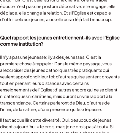
écoute n’est pas une posture décorative: elle engage, elle
déplace, elle change la relation. Et si l’Eglise est capable
d’offrir cela aux jeunes, alors elle aura déjà fait beaucoup.
Quel rapport les jeunes entretiennent-ils avec l’Eglise
comme institution?
Il n’y a pas une jeunesse; il y a des jeunesses. C’est la
première chose à rappeler. Dans le même paysage, vous
allez croiser des jeunes catholiques très pratiquants qui
veulent approfondir leur foi; d’autres qui se sentent croyants
tout en prenant leurs distances avec certains
enseignements de l’Eglise; d’autres encore qui ne se disent
ni catholiques ni chrétiens, mais qui ont un vrai rapport à la
transcendance. Certains parleront de Dieu, d’autres de
l’infini, de la nature, d’une présence qui les dépasse.
Il faut accueillir cette diversité. Oui, beaucoup de jeunes
disent aujourd’hui: «Je crois, mais je ne crois pas à tout». Si