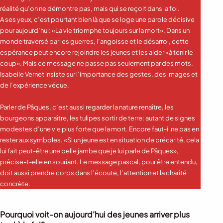
réalité qu’on ne démontre pas, mais qui se reçoit dans la foi.
A ses yeux, c’est pourtant bien là que se loge une parole décisive
pour aujourd’hui: «La vie triomphe toujours sur la mort». Dans un
monde traversé par les guerres, l’angoisse et le désarroi, cette
espérance peut encore rejoindre les jeunes et les aider «à tenir le
coup». Mais ce message ne passe pas seulement par des mots.
Isabelle Vernet insiste sur l’importance des gestes, des images et
de l’expérience vécue.
Parler de Pâques, c’est aussi regarder la nature renaître, les
bourgeons apparaître, les tulipes sortir de terre: autant de signes
modestes d’une vie plus forte que la mort. Encore faut-il ne pas en
rester aux symboles. «Si un jeune est en situation de précarité, cela
lui fait peut-être une belle jambe que je lui parle de Pâques»,
précise-t-elle en souriant. Le message pascal, pour être entendu,
doit aussi prendre corps dans l’écoute, l’attention et la charité
concrète.
Pourquoi voit-on aujourd’hui des jeunes arriver plus