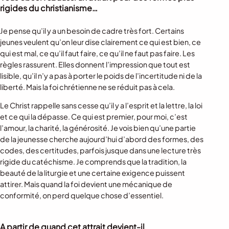
rigides du christianisme…
Je pense qu’il y a un besoin de cadre très fort. Certains
jeunes veulent qu’on leur dise clairement ce qui est bien, ce
qui est mal, ce qu’il faut faire, ce qu’il ne faut pas faire. Les
règles rassurent. Elles donnent l’impression que tout est
lisible, qu’il n’y a pas à porter le poids de l’incertitude ni de la
liberté. Mais la foi chrétienne ne se réduit pas à cela.
Le Christ rappelle sans cesse qu’il y a l’esprit et la lettre, la loi
et ce qui la dépasse. Ce qui est premier, pour moi, c’est
l’amour, la charité, la générosité. Je vois bien qu’une partie
de la jeunesse cherche aujourd’hui d’abord des formes, des
codes, des certitudes, parfois jusque dans une lecture très
rigide du catéchisme. Je comprends que la tradition, la
beauté de la liturgie et une certaine exigence puissent
attirer. Mais quand la foi devient une mécanique de
conformité, on perd quelque chose d’essentiel.
A partir de quand cet attrait devient-il