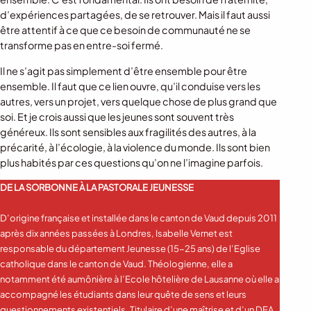
d’expériences partagées, de se retrouver. Mais il faut aussi
être attentif à ce que ce besoin de communauté ne se
transforme pas en entre-soi fermé.
Il ne s’agit pas simplement d’être ensemble pour être
ensemble. Il faut que ce lien ouvre, qu’il conduise vers les
autres, vers un projet, vers quelque chose de plus grand que
soi. Et je crois aussi que les jeunes sont souvent très
généreux. Ils sont sensibles aux fragilités des autres, à la
précarité, à l’écologie, à la violence du monde. Ils sont bien
plus habités par ces questions qu’on ne l’imagine parfois.
DE LA SORBONNE À LA PASTORALE JEUNESSE
D’origine française et installée dans le canton de Vaud depuis 2011
après dix années passées à Londres, Isabelle Vernet est
responsable du département Jeunesse (15-25 ans) de l’Eglise
catholique dans le canton de Vaud. Théologienne, elle a
notamment été aumônière à l’Ecole hôtelière de Lausanne où elle a
accompagné les étudiants dans leur quête de sens et leurs
questionnements existentiels. Titulaire d’une maîtrise et d’un DEA