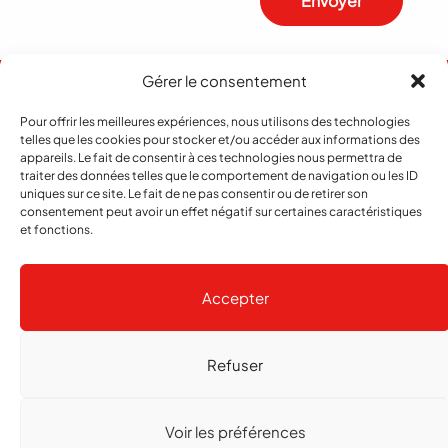
Envoyer
Gérer le consentement
Pour offrir les meilleures expériences, nous utilisons des technologies
telles que les cookies pour stocker et/ou accéder aux informations des
appareils. Le fait de consentir à ces technologies nous permettra de
traiter des données telles que le comportement de navigation ou les ID
uniques sur ce site. Le fait de ne pas consentir ou de retirer son
consentement peut avoir un effet négatif sur certaines caractéristiques
et fonctions.
Abonnement
Contact
Notre histoire
Publicité
Accepter
Refuser
Copyright
© 2026 echo Magazine
Politique de confidentialité
Gestion des cookies
Voir les préférences