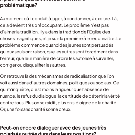
problématique?
Au moment où il conduit à juger, à condamner, à exclure. Là,
cela devient très préoccupant. Le problème n’est pas
d’aimer la tradition. Il y a dans la tradition de l’Eglise des
choses magnifiques, et je suis la première à le reconnaître. Le
problème commence quand des jeunes sont persuadés
qu’eux seuls ont raison, que les autres sont forcément dans
l’erreur, que leur manière de croire les autorise à surveiller,
corriger ou disqualifier les autres.
On retrouve là des mécanismes de radicalisation que l’on
voit aussi dans d’autres domaines, politiques ou sociaux. Ce
qui m’inquiète, c’est moins la rigueur que l’absence de
nuance, le refus du dialogue, la certitude de détenir la vérité
contre tous. Plus on se raidit, plus on s’éloigne de la charité.
Or, une foi sans charité sonne creux.
Peut-on encore dialoguer avec des jeunes très
polarisés ou très durs dans leurs positions?