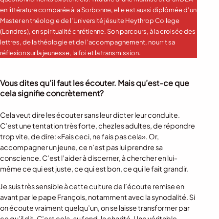
en littérature comparée à la Sorbonne, elle est aussi diplômée d’un
Master en théologie de l’Université jésuite Heythrop College
(Londres), en spiritualité chrétienne. Son parcours, à la croisée des
lettres, de la théologie et de l’accompagnement, nourrit sa
réflexion sur la jeunesse, la foi et la transmission.
Vous dites qu’il faut les écouter. Mais qu’est-ce que
cela signifie concrètement?
Cela veut dire les écouter sans leur dicter leur conduite.
C’est une tentation très forte, chez les adultes, de répondre
trop vite, de dire: «Fais ceci, ne fais pas cela». Or,
accompagner un jeune, ce n’est pas lui prendre sa
conscience. C’est l’aider à discerner, à chercher en lui-
même ce qui est juste, ce qui est bon, ce qui le fait grandir.
Je suis très sensible à cette culture de l’écoute remise en
avant par le pape François, notamment avec la synodalité. Si
on écoute vraiment quelqu’un, on se laisse transformer par
ce qu’il dit. C’est cela, au fond, la charité. Une véritable