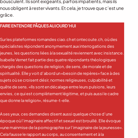
bousculent. Ils sont exigeants, parfois impatients, mais ils
nous obligent à rester vivants. Et cela, je trouve que c’est une
grâce.
FAIRE ENTENDRE PÂQUES AUJOURD’HUI
Sur les plateformes romandes ciao.ch et ontecoute.ch, où des
spécialistes répondent anonymement aux interrogations des
jeunes, les questions liées à la sexualité reviennent avec insistance.
Isabelle Vernet fait partie des quatre répondants théologiques
chargés des questions de religion, de sens, de morale et de
spiritualité. Elle y voit d’abord un «besoin de repères» face à des
sujets où se croisent désir, normes religieuses, culpabilité et
quête de sens. «Ils sont en décalage entre leurs pulsions, leurs
envies, ce qui est complètement légitime, et puis aussi le cadre
que donne la religion», résume-t-elle.
A ses yeux, ces demandes disent aussi quelque chose d’une
époque où l’imaginaire affectif et sexuel est brouillé. Elle évoque
«une mainmise de la pornographie sur l’imaginaire de la jeunesse».
Cela fausse le rapport au corps, au consentement et à la