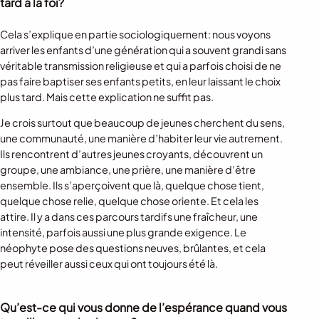
tard à la foi?
Cela s’explique en partie sociologiquement: nous voyons
arriver les enfants d’une génération qui a souvent grandi sans
véritable transmission religieuse et qui a parfois choisi de ne
pas faire baptiser ses enfants petits, en leur laissant le choix
plus tard. Mais cette explication ne suffit pas.
Je crois surtout que beaucoup de jeunes cherchent du sens,
une communauté, une manière d’habiter leur vie autrement.
Ils rencontrent d’autres jeunes croyants, découvrent un
groupe, une ambiance, une prière, une manière d’être
ensemble. Ils s’aperçoivent que là, quelque chose tient,
quelque chose relie, quelque chose oriente. Et cela les
attire. Il y a dans ces parcours tardifs une fraîcheur, une
intensité, parfois aussi une plus grande exigence. Le
néophyte pose des questions neuves, brûlantes, et cela
peut réveiller aussi ceux qui ont toujours été là.
Qu’est-ce qui vous donne de l’espérance quand vous