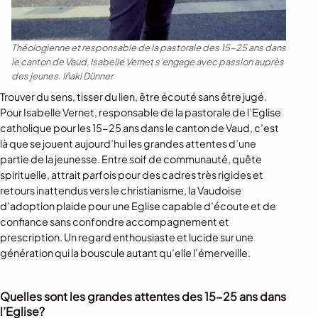
Théologienne et responsable de la pastorale des 15-25 ans dans
le canton de Vaud, Isabelle Vernet s’engage avec passion auprès
des jeunes.
Iñaki Dünner
Trouver du sens, tisser du lien, être écouté sans être jugé.
Pour Isabelle Vernet, responsable de la pastorale de l’Eglise
catholique pour les 15-25 ans dans le canton de Vaud, c’est
là que se jouent aujourd’hui les grandes attentes d’une
partie de la jeunesse. Entre soif de communauté, quête
spirituelle, attrait parfois pour des cadres très rigides et
retours inattendus vers le christianisme, la Vaudoise
d’adoption plaide pour une Eglise capable d’écoute et de
confiance sans confondre accompagnement et
prescription. Un regard enthousiaste et lucide sur une
génération qui la bouscule autant qu’elle l’émerveille.
Quelles sont les grandes attentes des 15-25 ans dans
l’Eglise?