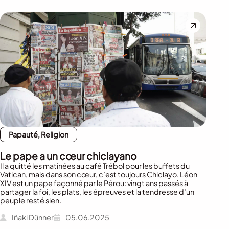
Papauté, Religion
Le pape a un cœur chiclayano
Il a quitté les matinées au café Trébol pour les buffets du
Vatican, mais dans son cœur, c’est toujours Chiclayo. Léon
XIV est un pape façonné par le Pérou: vingt ans passés à
partager la foi, les plats, les épreuves et la tendresse d’un
peuple resté sien.
Iñaki Dünner
05.06.2025