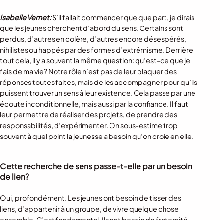
Isabelle Vernet:
S’il fallait commencer quelque part, je dirais
que les jeunes cherchent d’abord du sens. Certains sont
perdus, d’autres en colère, d’autres encore désespérés,
nihilistes ou happés par des formes d’extrémisme. Derrière
tout cela, il y a souvent la même question: qu’est-ce que je
fais de ma vie? Notre rôle n’est pas de leur plaquer des
réponses toutes faites, mais de les accompagner pour qu’ils
puissent trouver un sens à leur existence. Cela passe par une
écoute inconditionnelle, mais aussi par la confiance. Il faut
leur permettre de réaliser des projets, de prendre des
responsabilités, d’expérimenter. On sous-estime trop
souvent à quel point la jeunesse a besoin qu’on croie en elle.
Cette recherche de sens passe-t-elle par un besoin
de lien?
Oui, profondément. Les jeunes ont besoin de tisser des
liens, d’appartenir à un groupe, de vivre quelque chose
ensemble. C’est fondamental. Ils ont besoin de fraternité,