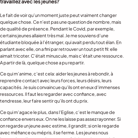
travaillez avec les jeunes?
Le fait de voir qu’un moment juste peut vraiment changer
quelque chose. Ce n’est pas une question de nombre, mais
de qualité de présence. Pendant le Covid, par exemple,
certains jeunes allaient très mal. Je me souviens d’une
étudiante bloquée à l’étranger, qui avait perdu tout élan. En
parlant avec elle, on a fini par retrouver un tout petit fil: elle
aimait tricoter. C’était minuscule, mais c’était une ressource.
A partir de là, quelque chose a pu repartir.
Ce qui m’anime, c’est cela: aider les jeunes à rebondir, à
reprendre contact avec leurs forces, leurs désirs, leurs
capacités. Je suis convaincue qu’ils ont en eux d’immenses
ressources. Il faut les regarder avec confiance, avec
tendresse, leur faire sentir qu’ils ont du prix.
Ce qui m’agace le plus, dans l’Eglise, c’est le manque de
confiance envers eux. On ne les laisse pas assez rayonner. Si
on regarde un jeune avec estime, il grandit; si on le regarde
avec méfiance ou mépris, il se ferme. Les jeunes nous