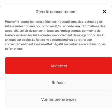
Gérer le consentement
Pour offrir les meilleures expériences, nous utilisons des technologies
telles que les cookies pour stocker et/ou accéder aux informations des
appareils. Le fait de consentir à ces technologies nous permettra de
traiter des données telles que le comportement de navigation ou les ID
uniques sur ce site. Le fait de ne pas consentir ou de retirer son
consentement peut avoir un effet négatif sur certaines caractéristiques
et fonctions.
Abonnement
Contact
Notre histoire
Publicité
Accepter
Refuser
Copyright
© 2026 echo Magazine
Politique de confidentialité
Gestion des cookies
Voir les préférences
Réalisé par
agence web troisdeuxun.ch