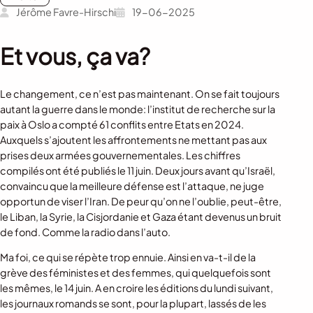
Jérôme Favre-Hirschi
19-06-2025
Et vous, ça va?
Le changement, ce n’est pas maintenant. On se fait toujours
autant la guerre dans le monde: l’institut de recherche sur la
paix à Oslo a compté 61 conflits entre Etats en 2024.
Auxquels s’ajoutent les affrontements ne mettant pas aux
prises deux armées gouvernementales. Les chiffres
compilés ont été publiés le 11 juin. Deux jours avant qu’Israël,
convaincu que la meilleure défense est l’attaque, ne juge
opportun de viser l’Iran. De peur qu’on ne l’oublie, peut-être,
le Liban, la Syrie, la Cisjordanie et Gaza étant devenus un bruit
de fond. Comme la radio dans l’auto.
Ma foi, ce qui se répète trop ennuie. Ainsi en va-t-il de la
grève des féministes et des femmes, qui quelquefois sont
les mêmes, le 14 juin. A en croire les éditions du lundi suivant,
les journaux romands se sont, pour la plupart, lassés de les