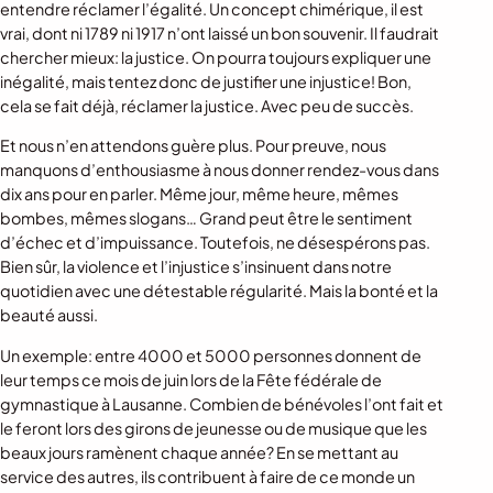
entendre réclamer l’égalité. Un concept chimérique, il est
vrai, dont ni 1789 ni 1917 n’ont laissé un bon souvenir. Il faudrait
chercher mieux: la justice. On pourra toujours expliquer une
inégalité, mais tentez donc de justifier une injustice! Bon,
cela se fait déjà, réclamer la justice. Avec peu de succès.
Et nous n’en attendons guère plus. Pour preuve, nous
manquons d’enthousiasme à nous donner rendez-vous dans
dix ans pour en parler. Même jour, même heure, mêmes
bombes, mêmes slogans… Grand peut être le sentiment
d’échec et d’impuissance. Toutefois, ne désespérons pas.
Bien sûr, la violence et l’injustice s’insinuent dans notre
quotidien avec une détestable régularité. Mais la bonté et la
beauté aussi.
Un exemple: entre 4000 et 5000 personnes donnent de
leur temps ce mois de juin lors de la Fête fédérale de
gymnastique à Lausanne. Combien de bénévoles l’ont fait et
le feront lors des girons de jeunesse ou de musique que les
beaux jours ramènent chaque année? En se mettant au
service des autres, ils contribuent à faire de ce monde un