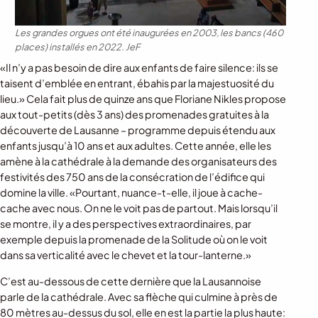
Les grandes orgues ont été inaugurées en 2003, les bancs (460
places) installés en 2022.
JeF
«Il n’y a pas besoin de dire aux enfants de faire silence: ils se
taisent d’emblée en entrant, ébahis par la majestuosité du
lieu.» Cela fait plus de quinze ans que Floriane Nikles propose
aux tout-petits (dès 3 ans) des promenades gratuites à la
découverte de Lausanne – programme depuis étendu aux
enfants jusqu’à 10 ans et aux adultes. Cette année, elle les
amène à la cathédrale à la demande des organisateurs des
festivités des 750 ans de la consécration de l’édifice qui
domine la ville. «Pourtant, nuance-t-elle, il joue à cache-
cache avec nous. On ne le voit pas de partout. Mais lorsqu’il
se montre, il y a des perspectives extraordinaires, par
exemple depuis la promenade de la Solitude où on le voit
dans sa verticalité avec le chevet et la tour-lanterne.»
C’est au-dessous de cette dernière que la Lausannoise
parle de la cathédrale. Avec sa flèche qui culmine à près de
80 mètres au-dessus du sol, elle en est la partie la plus haute: