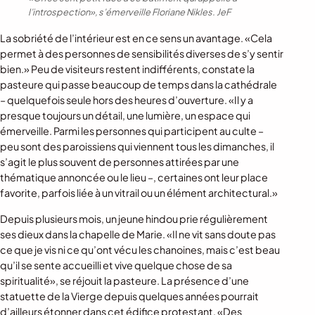
l’introspection», s’émerveille Floriane Nikles.
JeF
La sobriété de l’intérieur est en ce sens un avantage. «Cela
permet à des personnes de sensibilités diverses de s’y sentir
bien.» Peu de visiteurs restent indifférents, constate la
pasteure qui passe beaucoup de temps dans la cathédrale
– quelquefois seule hors des heures d’ouverture. «Il y a
presque toujours un détail, une lumière, un espace qui
émerveille. Parmi les personnes qui participent au culte –
peu sont des paroissiens qui viennent tous les dimanches, il
s’agit le plus souvent de personnes attirées par une
thématique annoncée ou le lieu –, certaines ont leur place
favorite, parfois liée à un vitrail ou un élément architectural.»
Depuis plusieurs mois, un jeune hindou prie régulièrement
ses dieux dans la chapelle de Marie. «Il ne vit sans doute pas
ce que je vis ni ce qu’ont vécu les chanoines, mais c’est beau
qu’il se sente accueilli et vive quelque chose de sa
spiritualité», se réjouit la pasteure. La présence d’une
statuette de la Vierge depuis quelques années pourrait
d’ailleurs étonner dans cet édifice protestant. «Des