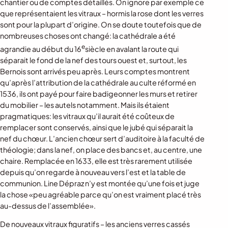
chantier ou de comptes détaillés. On ignore par exemple ce
que représentaient les vitraux – hormis la rose dont les verres
sont pour la plupart d’origine. On se doute toutefois que de
nombreuses choses ont changé: la cathédrale a été
e
agrandie au début du 16
siècle en avalant la route qui
séparait le fond de la nef des tours ouest et, surtout, les
Bernois sont arrivés peu après. Leurs comptes montrent
qu’après l’attribution de la cathédrale au culte réformé en
1536, ils ont payé pour faire badigeonner les murs et retirer
du mobilier – les autels notamment. Mais ils étaient
pragmatiques: les vitraux qu’il aurait été coûteux de
remplacer sont conservés, ainsi que le jubé qui séparait la
nef du chœur. L’ancien chœur sert d’auditoire à la faculté de
théologie; dans la nef, on place des bancs et, au centre, une
chaire. Remplacée en 1633, elle est très rarement utilisée
depuis qu’on regarde à nouveau vers l’est et la table de
communion. Line Dépraz n’y est montée qu’une fois et juge
la chose «peu agréable parce qu’on est vraiment placé très
au-dessus de l’assemblée».
De nouveaux vitraux figuratifs – les anciens verres cassés