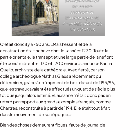
passage routier qui
traversait la
cathédrale au
13e siècle signé «H.
F.» en 1922.
ARCHIVES
CANTONALES
C’était donc il y a 750 ans. «Mais l’essentiel de la
construction était achevé dans les années 1230. Toute la
partie orientale, le transept et une large partie de la nef ont
été construits entre 1170 et 1200 environ», annonce Karina
Queijo, archiviste de la cathédrale. Avec fierté, car son
collège archéologue Mathias Glaus a récemment pu
déterminer, grâce à un fragment de bois datant de 1195/96,
que les travaux avaient été effectués un quart de siècle plus
tôt que jusqu’alors estimé. «Lausanne n’était donc pas en
retard par rapport aux grands exemples français, comme
Chartres, reconstruite à partir de 1194. Elle était tout à fait
dans le mouvement de son époque.»
Bien des choses demeurent floues, faute de journal de