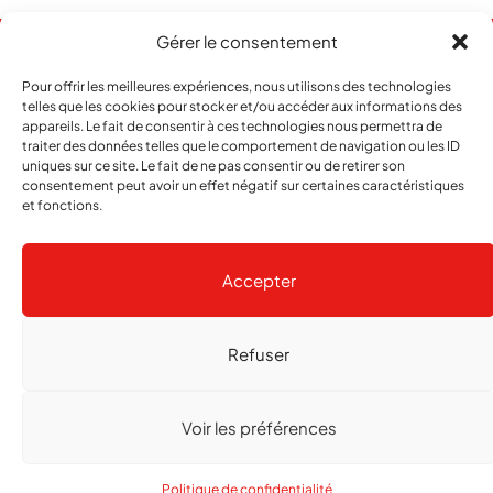
Gérer le consentement
Pour offrir les meilleures expériences, nous utilisons des technologies
telles que les cookies pour stocker et/ou accéder aux informations des
appareils. Le fait de consentir à ces technologies nous permettra de
traiter des données telles que le comportement de navigation ou les ID
uniques sur ce site. Le fait de ne pas consentir ou de retirer son
consentement peut avoir un effet négatif sur certaines caractéristiques
et fonctions.
Abonnement
Contact
Notre histoire
Publicité
Accepter
Refuser
Copyright
© 2026 echo Magazine
Politique de confidentialité
Gestion des cookies
Voir les préférences
Réalisé par
agence web troisdeuxun.ch
Politique de confidentialité