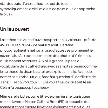
«Un des buts d’une cathédrale est de toucher
symboliquement le ciel, et c’est ce point qui s’en approche
le plus».
Un lieu ouvert
La cathédrale vient d’ouvrir ses portes aux visiteurs – près de
490’000 en 2024 – ce matin d’août. Certains
photographient la nef ou la rose, d’autres se promènent le
nez en l’air. «Aux petits, je montre des photos d’éléments
qu’ils doivent retrouver. Aux plus grands, je parle du
vocabulaire de la cathédrale, avec ses mots si beaux comme
le narthex et le déambulatoire», explique-t-elle. Avant de
conter sa surprise, un jour, face à la question d’une fillette de
3 ans: «Il est où Youzou?». «Elle voulait savoir où était Jésus.
Cela m’a beaucoup touchée.»
Même si elle lutte pour le titre de premier site touristique
romand avec la Maison Cailler à Broc (FR) et accueille des
manifestations culturelles et des événements politiques