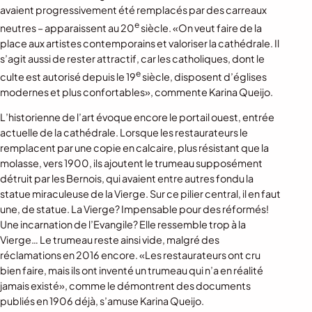
avaient progressivement été remplacés par des carreaux
e
neutres – apparaissent au 20
siècle. «On veut faire de la
place aux artistes contemporains et valoriser la cathédrale. Il
s’agit aussi de rester attractif, car les catholiques, dont le
e
culte est autorisé depuis le 19
siècle, disposent d’églises
modernes et plus confortables», commente Karina Queijo.
L’historienne de l’art évoque encore le portail ouest, entrée
actuelle de la cathédrale. Lorsque les restaurateurs le
remplacent par une copie en calcaire, plus résistant que la
molasse, vers 1900, ils ajoutent le trumeau supposément
détruit par les Bernois, qui avaient entre autres fondu la
statue miraculeuse de la Vierge. Sur ce pilier central, il en faut
une, de statue. La Vierge? Impensable pour des réformés!
Une incarnation de l’Evangile? Elle ressemble trop à la
Vierge… Le trumeau reste ainsi vide, malgré des
réclamations en 2016 encore. «Les restaurateurs ont cru
bien faire, mais ils ont inventé un trumeau qui n’a en réalité
jamais existé», comme le démontrent des documents
publiés en 1906 déjà, s’amuse Karina Queijo.