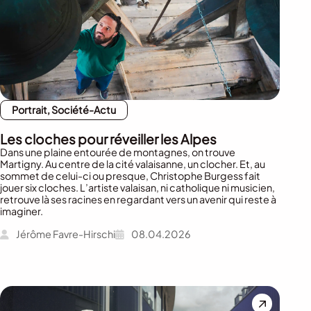
Portrait, Société-Actu
Les cloches pour réveiller les Alpes
Dans une plaine entourée de montagnes, on trouve
Martigny. Au centre de la cité valaisanne, un clocher. Et, au
sommet de celui-ci ou presque, Christophe Burgess fait
jouer six cloches. L’artiste valaisan, ni catholique ni musicien,
retrouve là ses racines en regardant vers un avenir qui reste à
imaginer.
Jérôme Favre-Hirschi
08.04.2026