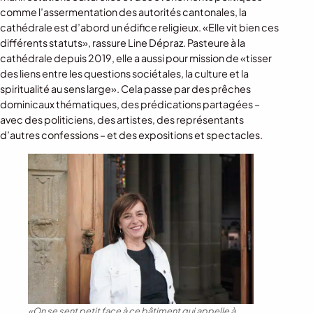
comme l’assermentation des autorités cantonales, la
cathédrale est d’abord un édifice religieux. «Elle vit bien ces
différents statuts», rassure Line Dépraz. Pasteure à la
cathédrale depuis 2019, elle a aussi pour mission de «tisser
des liens entre les questions sociétales, la culture et la
spiritualité au sens large». Cela passe par des prêches
dominicaux thématiques, des prédications partagées –
avec des politiciens, des artistes, des représentants
d’autres confessions – et des expositions et spectacles.
«On se sent petit face à ce bâtiment qui appelle à