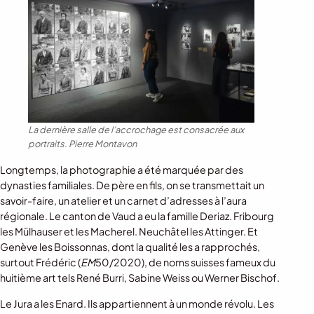
La dernière salle de l’accrochage est consacrée aux
portraits.
Pierre Montavon
Longtemps, la photographie a été marquée par des
dynasties familiales. De père en fils, on se transmettait un
savoir-faire, un atelier et un carnet d’adresses à l’aura
régionale. Le canton de Vaud a eu la famille Deriaz. Fribourg
les Mülhauser et les Macherel. Neuchâtel les Attinger. Et
Genève les Boissonnas, dont la qualité les a rapprochés,
surtout Frédéric (
EM
50/2020), de noms suisses fameux du
huitième art tels René Burri, Sabine Weiss ou Werner Bischof.
Le Jura a les Enard. Ils appartiennent à un monde révolu. Les