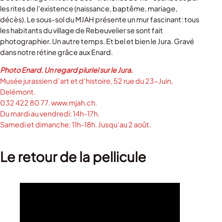
les rites de l’existence (naissance, baptême, mariage,
décès). Le sous-sol du MJAH présente un mur fascinant: tous
les habitants du village de Rebeuvelier se sont fait
photographier. Un autre temps. Et bel et bien le Jura. Gravé
dans notre rétine grâce aux Enard.
Photo Enard. Un regard pluriel sur le Jura.
Musée jurassien d’art et d’histoire, 52 rue du 23-Juin,
Delémont.
032 422 80 77. www.mjah.ch.
Du mardi au vendredi: 14h-17h.
Samedi et dimanche: 11h-18h. Jusqu’au 2 août.
Le retour de la pellicule