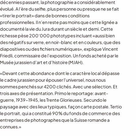
décennies passant, la photographie a considérablement
évolué. A l’ère du selfie, plus personne ou presque ne se fait
«tirer le portrait» dans de bonnes conditions
professionnelles. Il n’en reste pas moins que cette lignée a
documenté la vie du Jura durant un siècle et demi. Cette
richesse pèse 200’000 phototypes incluant «aussi bien
des négatifs sur verre, en noir-blanc et en couleurs, que des
diapositives ou des fichiers numériques», explique Vincent
Friedli, commissaire de l’exposition. Un fonds acheté par le
Musée jurassien d’art et d’histoire (MJAH).
«Devant cette abondance dont le caractère local dépasse
le cadre jurassien pour épouser l’universel, nous nous
sommes penchés sur 4200 clichés. Avec une sélection. Et
trois axes de présentation. Primo le reportage: avant-
guerre, 1939-1945, les Trente Glorieuses. Secundo le
paysage avec des lieux typiques, façon carte postale. Tertio
le portrait, qui a constitué 90% du fonds de commerce des
entreprises de photographes que la Suisse romande a
connues.»