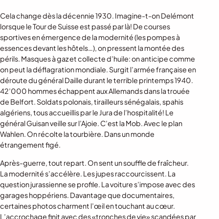
Cela change dès la décennie 1930. Imagine-t-on Delémont
lorsque le Tour de Suisse est passé par là! De courses
sportives en émergence de la modernité (les pompes à
essences devant les hôtels…), on pressent la montée des
périls. Masques à gaz et collecte d’huile: on anticipe comme
on peut la déflagration mondiale. Surgit l’armée française en
déroute du général Daille durant le terrible printemps 1940.
42’000 hommes échappent aux Allemands dans la trouée
de Belfort. Soldats polonais, tirailleurs sénégalais, spahis
algériens, tous accueillis par le Jura de l’hospitalité! Le
général Guisan veille sur l’Ajoie. C’est la Mob. Avec le plan
Wahlen. On récolte la tourbière. Dans un monde
étrangement figé.
Après-guerre, tout repart. On sent un souffle de fraîcheur.
La modernité s’accélère. Les jupes raccourcissent. La
question jurassienne se profile. La voiture s’impose avec des
garages hoppériens. Davantage que documentaires,
certaines photos charment l’œil en touchant au cœur.
L’accrochage finit avec des «tronches de vie» scandées par