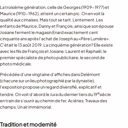
La troisième génération, celle de Georges (1909-1977) et
Maurice (1910-1962), atteint un certain pic. On en voit la
qualité aux cimaises. Mais tout se tarit. Lentement. Les
enfants de Maurice, Danny et François, ainsi que son épouse
Josiane ferment le magasin Enard exactement cent
cinquante ans après l’achat de Joseph au «Père Lumière».
C’était le 13 août 2019. La cinquième génération? Elle existe
avec les fils de François et Josiane: Laurent et Raphaël, le
premier spécialiste de photo publicitaire, le second de
photo médicale.
Précédée d’une vingtaine d’affiches dans Delémont
(chacune sur un lieu photographié par la dynastie),
l’exposition propose un regard diversifié, explicatif et
e
tendre. On voit d’abord le Jura du dernier tiers du 19
siècle
en train de s’ouvrir au chemin de fer. Aciéries. Travaux des
champs. Un air immémorial.
Tradition et modernité