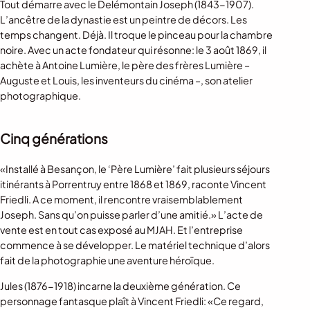
Tout démarre avec le Delémontain Joseph (1843-1907).
L’ancêtre de la dynastie est un peintre de décors. Les
temps changent. Déjà. Il troque le pinceau pour la chambre
noire. Avec un acte fondateur qui résonne: le 3 août 1869, il
achète à Antoine Lumière, le père des frères Lumière –
Auguste et Louis, les inventeurs du cinéma –, son atelier
photographique.
Cinq générations
«Installé à Besançon, le ‘Père Lumière’ fait plusieurs séjours
itinérants à Porrentruy entre 1868 et 1869, raconte Vincent
Friedli. A ce moment, il rencontre vraisemblablement
Joseph. Sans qu’on puisse parler d’une amitié.» L’acte de
vente est en tout cas exposé au MJAH. Et l’entreprise
commence à se développer. Le matériel technique d’alors
fait de la photographie une aventure héroïque.
Jules (1876-1918) incarne la deuxième génération. Ce
personnage fantasque plaît à Vincent Friedli: «Ce regard,