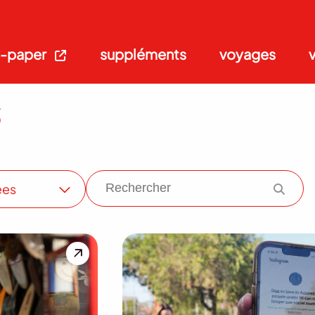
-paper
suppléments
voyages
s
ées