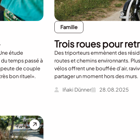
Famille
»
Trois roues pour ret
? Une étude
Des triporteurs emmènent des réside
n du temps passé à
routes et chemins environnants. Plu
érapeute de couple
vélos offrent une bouffée d’air, raviv
rès bon rituel».
partager un moment hors des murs.
Iñaki Dünner
28.08.2025