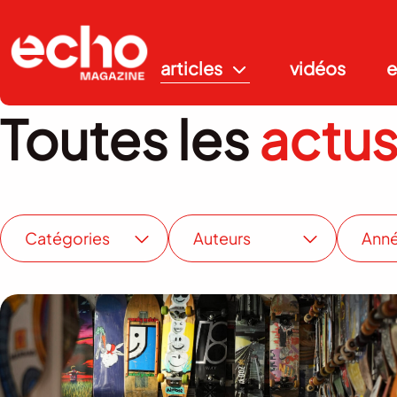
articles
vidéos
e
Toutes les
actu
Catégories
Auteurs
Ann