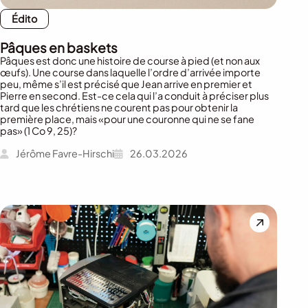
Édito
Pâques en baskets
Pâques est donc une histoire de course à pied (et non aux
œufs). Une course dans laquelle l’ordre d’arrivée importe
peu, même s’il est précisé que Jean arrive en premier et
Pierre en second. Est-ce cela qui l’a conduit à préciser plus
tard que les chrétiens ne courent pas pour obtenir la
première place, mais «pour une couronne qui ne se fane
pas» (1 Co 9, 25)?
Jérôme Favre-Hirschi
26.03.2026