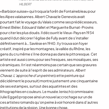
HILBERT
«Barbizon suisse» qui troqua la forêt de Fontainebleau pour
les Alpes valaisannes. Albert Chavaz le Genevois avait
pourtant fait le voyage du Valais comme ses prédécesseurs,
Ernest Biéler, Edouard Vallet et Marguerite Burnat-Provins
pour citer les plus doués. Il découvrit le Vieux-Pays en 1934
quand il dut décorer l’église de Fully avant de s’installer
définitivement à… Savièse en 1940. Il y trouva son foyer
créatif, inspiré par les montagnes, la vallée du Rhône, les
gens du cru même s’il ne donna pas dans le pittoresque. Cet
artiste est aussi connu pour ses fresques, ses mosaïques, ses
céramiques. Il n’est néanmoins pas certain que ses gravures
viennent de suite à l’esprit de ses admirateurs.
Albert
Chavaz. L’approche d’un peintre
(cette peinture qui
décidément le poursuit) montre justement une cinquantaine
de ses estampes, surtout des aquatintes et des
lithographies en couleurs. Le musée Jenisch (commissaire:
Julie Eggel) propose ainsi un nouvel accrochage sur un de
ces artistes romands qu’on peine à voir honoré dans d’autres
institutions de la région. Une bonne chose.