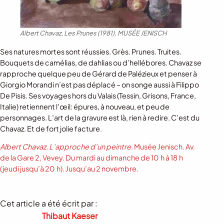
Albert Chavaz,
Les Prunes
(1981).
MUSÉE JENISCH
Ses natures mortes sont réussies. Grès. Prunes. Truites.
Bouquets de camélias, de dahlias ou d’hellébores. Chavaz se
rapproche quelque peu de Gérard de Palézieux et penser à
Giorgio Morandi n’est pas déplacé – on songe aussi à Filippo
De Pisis. Ses voyages hors du Valais (Tessin, Grisons, France,
Italie) retiennent l’œil: épures, à nouveau, et peu de
personnages. L’art de la gravure est là, rien à redire. C’est du
Chavaz. Et de fort jolie facture.
Albert Chavaz. L’approche d’un peintre
. Musée Jenisch. Av.
de la Gare 2, Vevey. Du mardi au dimanche de 10 h à 18 h
(jeudi jusqu’à 20 h). Jusqu’au 2 novembre.
Cet article a été écrit par :
Thibaut Kaeser