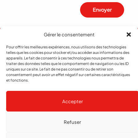
Envoyer
Gérer le consentement
Pour offrir les meilleures expériences, nous utilisons des technologies
telles que les cookies pour stocker et/ou accéder aux informations des
appareils. Le fait de consentir à ces technologies nous permettra de
traiter des données telles que le comportement de navigation ou les ID
uniques sur ce site. Le fait de ne pas consentir ou de retirer son
consentement peut avoir un effet négatif sur certaines caractéristiques
et fonctions.
Abonnement
Contact
Notre histoire
Publicité
Accepter
Refuser
Copyright
© 2026 echo Magazine
Politique de confidentialité