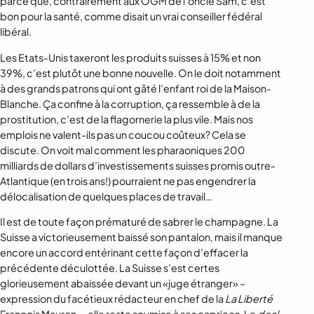
parce que, contrairement aux OGM de l’oncle Sam, c’est
bon pour la santé, comme disait un vrai conseiller fédéral
libéral.
Les Etats-Unis taxeront les produits suisses à 15% et non
39%, c’est plutôt une bonne nouvelle. On le doit notamment
à des grands patrons qui ont gâté l’enfant roi de la Maison-
Blanche. Ça confine à la corruption, ça ressemble à de la
prostitution, c’est de la flagornerie la plus vile. Mais nos
emplois ne valent-ils pas un coucou coûteux? Cela se
discute. On voit mal comment les pharaoniques 200
milliards de dollars d’investissements suisses promis outre-
Atlantique (en trois ans!) pourraient ne pas engendrer la
délocalisation de quelques places de travail…
Il est de toute façon prématuré de sabrer le champagne. La
Suisse a victorieusement baissé son pantalon, mais il manque
encore un accord entérinant cette façon d’effacer la
précédente déculottée. La Suisse s’est certes
glorieusement abaissée devant un «juge étranger» –
expression du facétieux rédacteur en chef de la
La Liberté