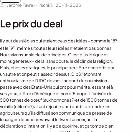
Jérôme Favre-Hirschi
20-11-2025
Le prix du deal
e
Il y eut des siècles qui étaient ceux des idées – comme le 18
e
et le 19
, même si toutes leurs idées n’étaient pas bonnes.
Nous vivons un siècle de principes. C’est plus étriqué et
moins généreux – de là, sans doute, le déclin de la religion.
Mais, choses pratiques, le principe peut être contredit par
un autre et on peut s’asseoir dessus. D’où l’étonnant
enthousiasme de l’UDC devant l’accord de soumission
passé avec des Etats-Unis qui ont pour mérite, essentiel à
ses yeux, d’être d’Amérique et non d’Europe. L’arrivée de
500 tonnes de bœuf (aux hormones?) et de 1500 tonnes de
volaille (chlorée?) a tant réjoui le parti qui dit défendre les
agriculteurs qu’il a diffusé son communiqué de presse de
louanges deux heures avant le Tweet annonçant la
déclaration d’intention. Il y a de quoi rire, et ça tombe bien