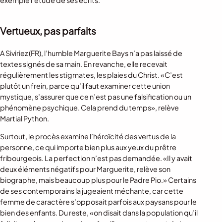
exemple l’étude de ses écrits.
Vertueux, pas parfaits
A Siviriez (FR), l’humble Marguerite Bays n’a pas laissé de
textes signés de sa main. En revanche, elle recevait
régulièrement les stigmates, les plaies du Christ. «C’est
plutôt un frein, parce qu’il faut examiner cette union
mystique, s’assurer que ce n’est pas une falsification ou un
phénomène psychique. Cela prend du temps», relève
Martial Python.
Surtout, le procès examine l’héroïcité des vertus de la
personne, ce qui importe bien plus aux yeux du prêtre
fribourgeois. La perfection n’est pas demandée. «Il y avait
deux éléments négatifs pour Marguerite, relève son
biographe, mais beaucoup plus pour le Padre Pio.» Certains
de ses contemporains la jugeaient méchante, car cette
femme de caractère s’opposait parfois aux paysans pour le
bien des enfants. Du reste, «on disait dans la population qu’il