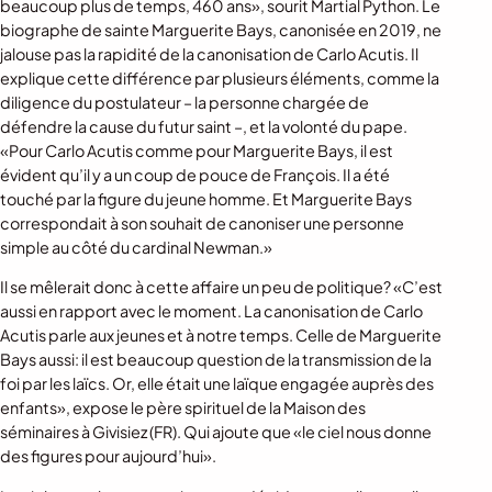
beaucoup plus de temps, 460 ans», sourit Martial Python. Le
biographe de sainte Marguerite Bays, canonisée en 2019, ne
jalouse pas la rapidité de la canonisation de Carlo Acutis. Il
explique cette différence par plusieurs éléments, comme la
diligence du postulateur – la personne chargée de
défendre la cause du futur saint –, et la volonté du pape.
«Pour Carlo Acutis comme pour Marguerite Bays, il est
évident qu’il y a un coup de pouce de François. Il a été
touché par la figure du jeune homme. Et Marguerite Bays
correspondait à son souhait de canoniser une personne
simple au côté du cardinal Newman.»
Il se mêlerait donc à cette affaire un peu de politique? «C’est
aussi en rapport avec le moment. La canonisation de Carlo
Acutis parle aux jeunes et à notre temps. Celle de Marguerite
Bays aussi: il est beaucoup question de la transmission de la
foi par les laïcs. Or, elle était une laïque engagée auprès des
enfants», expose le père spirituel de la Maison des
séminaires à Givisiez (FR). Qui ajoute que «le ciel nous donne
des figures pour aujourd’hui».