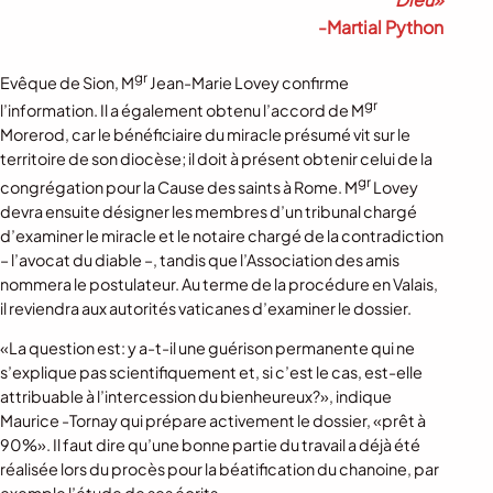
-Martial Python
gr
Evêque de Sion, M
Jean-Marie Lovey confirme
gr
l’information. Il a également obtenu l’accord de M
Morerod, car le bénéficiaire du miracle présumé vit sur le
territoire de son diocèse; il doit à présent obtenir celui de la
gr
congrégation pour la Cause des saints à Rome. M
Lovey
devra ensuite désigner les membres d’un tribunal chargé
d’examiner le miracle et le notaire chargé de la contradiction
– l’avocat du diable –, tandis que l’Association des amis
nommera le postulateur. Au terme de la procédure en Valais,
il reviendra aux autorités vaticanes d’examiner le dossier.
«La question est: y a-t-il une guérison permanente qui ne
s’explique pas scientifiquement et, si c’est le cas, est-elle
attribuable à l’intercession du bienheureux?», indique
Maurice -Tornay qui prépare activement le dossier, «prêt à
90%». Il faut dire qu’une bonne partie du travail a déjà été
réalisée lors du procès pour la béatification du chanoine, par