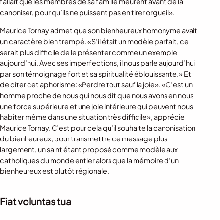
fallait que les membres de sa famille meurent avant de la
canoniser, pour qu’ils ne puissent pas en tirer orgueil».
Maurice Tornay admet que son bienheureux homonyme avait
un caractère bien trempé. «S’il était un modèle parfait, ce
serait plus difficile de le présenter comme un exemple
aujourd’hui. Avec ses imperfections, il nous parle aujourd’hui
par son témoignage fort et sa spiritualité éblouissante.» Et
de citer cet aphorisme: «Perdre tout sauf la joie». «C’est un
homme proche de nous qui nous dit que nous avons en nous
une force supérieure et une joie intérieure qui peuvent nous
habiter même dans une situation très difficile», apprécie
Maurice Tornay. C’est pour cela qu’il souhaite la canonisation
du bienheureux, pour transmettre ce message plus
largement, un saint étant proposé comme modèle aux
catholiques du monde entier alors que la mémoire d’un
bienheureux est plutôt régionale.
Fiat voluntas tua