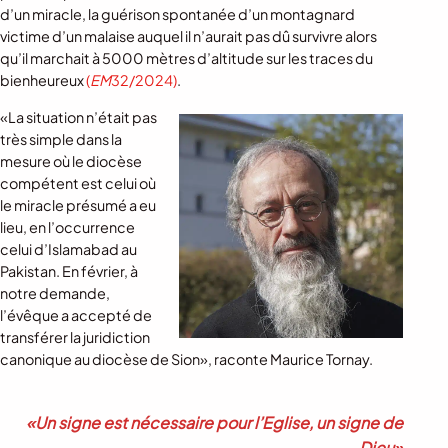
d’un miracle, la guérison spontanée d’un montagnard
victime d’un malaise auquel il n’aurait pas dû survivre alors
qu’il marchait à 5000 mètres d’altitude sur les traces du
bienheureux
(
EM
32/2024)
.
«La situation n’était pas
très simple dans la
mesure où le diocèse
compétent est celui où
le miracle présumé a eu
lieu, en l’occurrence
celui d’Islamabad au
Pakistan. En février, à
notre demande,
l’évêque a accepté de
transférer la juridiction
canonique au diocèse de Sion», raconte Maurice Tornay.
«Un signe est nécessaire pour l’Eglise, un signe de
Dieu»