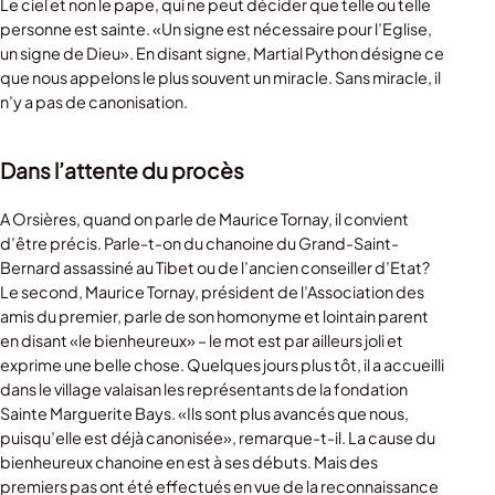
Le ciel et non le pape, qui ne peut décider que telle ou telle
personne est sainte. «Un signe est nécessaire pour l’Eglise,
un signe de Dieu». En disant signe, Martial Python désigne ce
que nous appelons le plus souvent un miracle. Sans miracle, il
n’y a pas de canonisation.
Dans l’attente du procès
A Orsières, quand on parle de Maurice Tornay, il convient
d’être précis. Parle-t-on du chanoine du Grand-Saint-
Bernard assassiné au Tibet ou de l’ancien conseiller d’Etat?
Le second, Maurice Tornay, président de l’Association des
amis du premier, parle de son homonyme et lointain parent
en disant «le bienheureux» – le mot est par ailleurs joli et
exprime une belle chose. Quelques jours plus tôt, il a accueilli
dans le village valaisan les représentants de la fondation
Sainte Marguerite Bays. «Ils sont plus avancés que nous,
puisqu’elle est déjà canonisée», remarque-t-il. La cause du
bienheureux chanoine en est à ses débuts. Mais des
premiers pas ont été effectués en vue de la reconnaissance