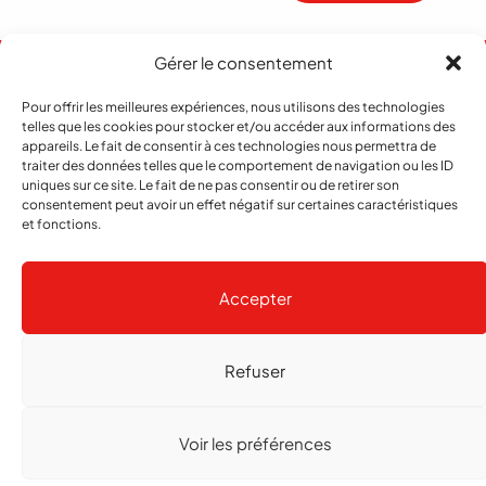
Gérer le consentement
Pour offrir les meilleures expériences, nous utilisons des technologies
telles que les cookies pour stocker et/ou accéder aux informations des
appareils. Le fait de consentir à ces technologies nous permettra de
traiter des données telles que le comportement de navigation ou les ID
uniques sur ce site. Le fait de ne pas consentir ou de retirer son
consentement peut avoir un effet négatif sur certaines caractéristiques
et fonctions.
Abonnement
Contact
Notre histoire
Publicité
Accepter
Refuser
Copyright
© 2026 echo Magazine
Politique de confidentialité
Gestion des cookies
Voir les préférences
Réalisé par
agence web troisdeuxun.ch