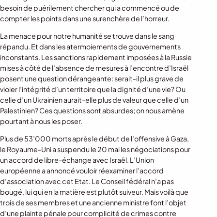
besoin de puérilement chercher qui a commencé ou de
compter les points dans une surenchère de l’horreur.
La menace pour notre humanité se trouve dans le sang
répandu. Et dans les atermoiements de gouvernements
inconstants. Les sanctions rapidement imposées à la Russie
mises à côté de l’absence de mesures à l’encontre d’Israël
posent une question dérangeante: serait-il plus grave de
violer l’intégrité d’un territoire que la dignité d’une vie? Ou
celle d’un Ukrainien aurait-elle plus de valeur que celle d’un
Palestinien? Ces questions sont absurdes; on nous amène
pourtant à nous les poser.
Plus de 53’000 morts après le début de l’offensive à Gaza,
le Royaume-Uni a suspendu le 20 mai les négociations pour
un accord de libre-échange avec Israël. L’Union
européenne a annoncé vouloir réexaminer l’accord
d’association avec cet Etat. Le Conseil fédéral n’a pas
bougé, lui qui en la matière est plutôt suiveur. Mais voilà que
trois de ses membres et une ancienne ministre font l’objet
d’une plainte pénale pour complicité de crimes contre