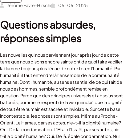
Jérôme Favre-Hirschi
05-06-2025
Questions absurdes,
réponses simples
Les nouvelles qui nous parviennent jour après jour de cette
terre que nous disons encore sainte ont de quoi faire vaciller
la flamme toujours plus ténue de notre foi en l’humanité. Par
humanité, il faut entendre là l’ensemble de la communauté
humaine. Dont l’humanité, au sens essentiel de ce qui fait de
nous des hommes, semble profondément remise en
question. Parce que des principes universels et absolus sont
bafoués, comme le respect de la vie qui induit que la dignité
de tout être humain est sacrée et inviolable. Sur cette base
incontestable, les choses sont simples. Même au Proche-
Orient. Le Hamas, par ses actes, nie-t-il la dignité humaine?
Oui. De là, condamnation. L’Etat d’Israël, par ses actes, nie-
t-il la dignité humaine? Oui. De là, égale condamnation. Nul