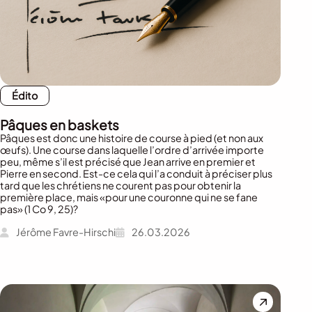
Édito
Pâques en baskets
Pâques est donc une histoire de course à pied (et non aux
œufs). Une course dans laquelle l’ordre d’arrivée importe
peu, même s’il est précisé que Jean arrive en premier et
Pierre en second. Est-ce cela qui l’a conduit à préciser plus
tard que les chrétiens ne courent pas pour obtenir la
première place, mais «pour une couronne qui ne se fane
pas» (1 Co 9, 25)?
Jérôme Favre-Hirschi
26.03.2026