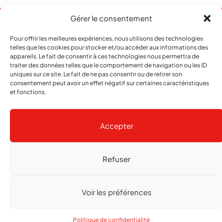
Gérer le consentement
Pour offrir les meilleures expériences, nous utilisons des technologies
telles que les cookies pour stocker et/ou accéder aux informations des
appareils. Le fait de consentir à ces technologies nous permettra de
traiter des données telles que le comportement de navigation ou les ID
uniques sur ce site. Le fait de ne pas consentir ou de retirer son
consentement peut avoir un effet négatif sur certaines caractéristiques
et fonctions.
Abonnement
Contact
Notre histoire
Publicité
Accepter
Refuser
Copyright
© 2026 echo Magazine
Politique de confidentialité
Gestion des cookies
Voir les préférences
Réalisé par
agence web troisdeuxun.ch
Politique de confidentialité