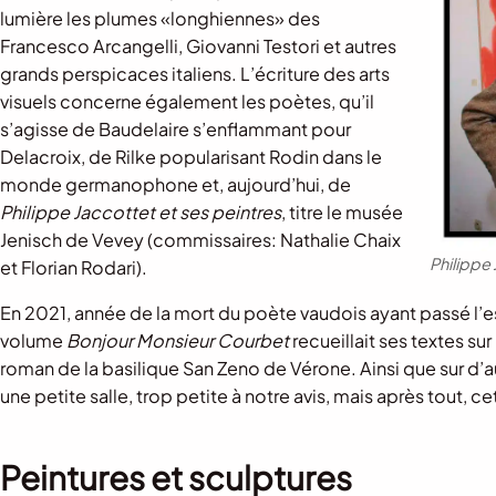
lumière les plumes «longhiennes» des
Francesco Arcangelli, Giovanni Testori et autres
grands perspicaces italiens. L’écriture des arts
visuels concerne également les poètes, qu’il
s’agisse de Baudelaire s’enflammant pour
Delacroix, de Rilke popularisant Rodin dans le
monde germanophone et, aujourd’hui, de
Philippe Jaccottet et ses peintres
, titre le musée
Jenisch de Vevey (commissaires: Nathalie Chaix
Philippe
et Florian Rodari).
En 2021, année de la mort du poète vaudois ayant passé l’e
volume
Bonjour Monsieur Courbet
recueillait ses textes sur 
roman de la basilique San Zeno de Vérone. Ainsi que sur d’au
une petite salle, trop petite à notre avis, mais après tout, 
Peintures et sculptures