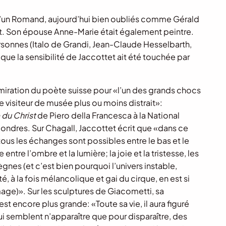
 d’un Romand, aujourd’hui bien oubliés comme Gérald
dat. Son épouse Anne-Marie était également peintre.
sonnes (Italo de Grandi, Jean-Claude Hesselbarth,
que la sensibilité de Jaccottet ait été touchée par
dmiration du poète suisse pour «l’un des grands chocs
e visiteur de musée plus ou moins distrait»:
du Christ
de Piero della Francesca à la National
Londres. Sur Chagall, Jaccottet écrit que «dans ce
ous les échanges sont possibles entre le bas et le
ntre l’ombre et la lumière; la joie et la tristesse, les
ègnes (et c’est bien pourquoi l’univers instable,
 à la fois mélancolique et gai du cirque, en est si
mage)». Sur les sculptures de Giacometti, sa
st encore plus grande: «Toute sa vie, il aura figuré
ui semblent n’apparaître que pour disparaître, des