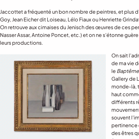
Jaccottet a fréquenté un bon nombre de peintres, et plus
Goy, Jean Eicher dit Loiseau, Lélo Fiaux ou Henriette Grin
On retrouve aux cimaises du Jenisch des œuvres de ces per
Nasser Assar, Antoine Poncet, etc.) et on ne s’étonne guère 
leurs productions.
On sait l’a
de ma vie d
le
Baptême 
Gallery de 
monde-là, t
haut comme e
différents r
mouvementé,
souvent l’i
pertinence e
des êtres q