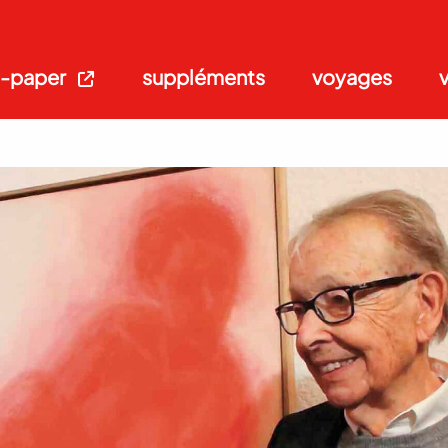
-paper
suppléments
voyages