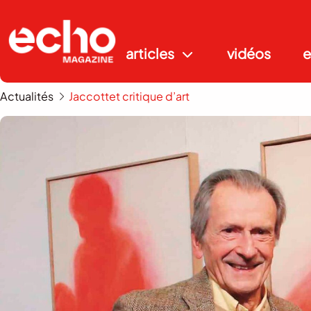
articles
vidéos
e
Actualités
Jaccottet critique d’art