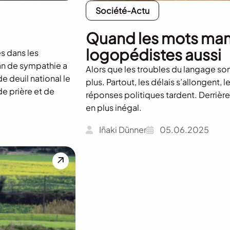
Société-Actu
Quand les mots man
logopédistes aussi
és dans les
lan de sympathie a
Alors que les troubles du langage son
e deuil national le
plus. Partout, les délais s’allongent, 
de prière et de
réponses politiques tardent. Derrière 
en plus inégal.
Iñaki Dünner
05.06.2025