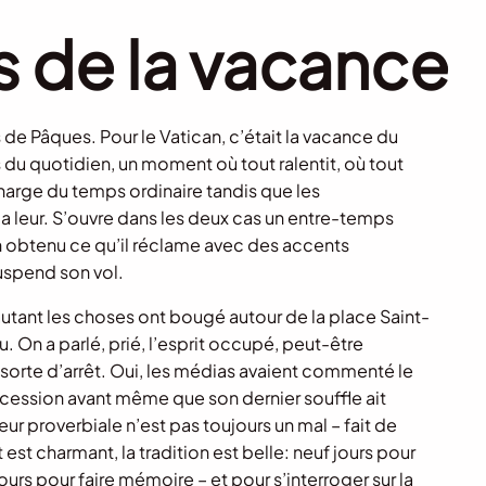
 de la vacance
 de Pâques. Pour le Vatican, c’était la vacance du
du quotidien, un moment où tout ralentit, où tout
charge du temps ordinaire tandis que les
 leur. S’ouvre dans les deux cas un entre-temps
 obtenu ce qu’il réclame avec des accents
uspend son vol.
 autant les choses ont bougé autour de la place Saint-
u. On a parlé, prié, l’esprit occupé, peut-être
orte d’arrêt. Oui, les médias avaient commenté le
ccession avant même que son dernier souffle ait
eur proverbiale n’est pas toujours un mal – fait de
t charmant, la tradition est belle: neuf jours pour
ours pour faire mémoire – et pour s’interroger sur la