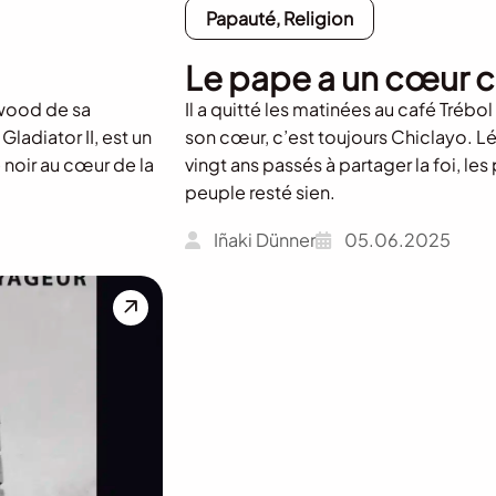
Papauté, Religion
Le pape a un cœur c
ywood de sa
Il a quitté les matinées au café Trébo
ladiator II, est un
son cœur, c’est toujours Chiclayo. L
 noir au cœur de la
vingt ans passés à partager la foi, les
peuple resté sien.
Iñaki Dünner
05.06.2025