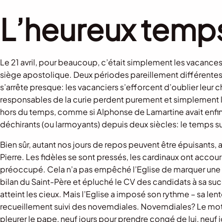
L’heureux temps
Le 21 avril, pour beaucoup, c’était simplement les vacances
siège apostolique. Deux périodes pareillement différentes 
s’arrête presque: les vacanciers s’efforcent d’oublier leur 
responsables de la curie perdent purement et simplement la
hors du temps, comme si Alphonse de Lamartine avait enfin
déchirants (ou larmoyants) depuis deux siècles: le temps s
Bien sûr, autant nos jours de repos peuvent être épuisants,
Pierre. Les fidèles se sont pressés, les cardinaux ont accour
préoccupé. Cela n’a pas empêché l’Eglise de marquer une s
bilan du Saint-Père et épluché le CV des candidats à sa su
atteint les cieux. Mais l’Eglise a imposé son rythme – sa lent
recueillement suivi des novemdiales. Novemdiales? Le mot es
pleurer le pape, neuf jours pour prendre congé de lui, neuf j