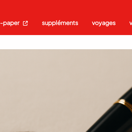
-paper
suppléments
voyages