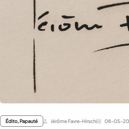
Édito, Papauté
Jérôme Favre-Hirschi
08-05-20