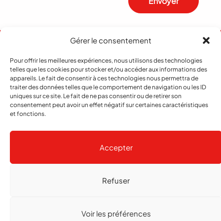
Envoyer
Gérer le consentement
Pour offrir les meilleures expériences, nous utilisons des technologies
telles que les cookies pour stocker et/ou accéder aux informations des
appareils. Le fait de consentir à ces technologies nous permettra de
traiter des données telles que le comportement de navigation ou les ID
uniques sur ce site. Le fait de ne pas consentir ou de retirer son
consentement peut avoir un effet négatif sur certaines caractéristiques
et fonctions.
Abonnement
Contact
Notre histoire
Publicité
Accepter
Refuser
Copyright
© 2026 echo Magazine
Politique de confidentialité
Gestion des cookies
Voir les préférences