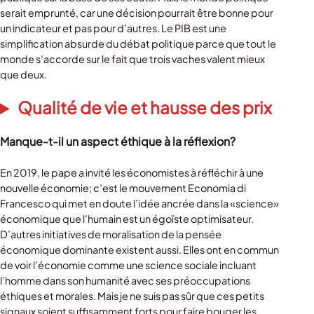
serait emprunté, car une décision pourrait être bonne pour
un indicateur et pas pour d’autres. Le PIB est une
simplification absurde du débat politique parce que tout le
monde s’accorde sur le fait que trois vaches valent mieux
que deux.
Qualité de vie et hausse des prix
Manque-t-il un aspect éthique à la réflexion?
En 2019, le pape a invité les économistes à réfléchir à une
nouvelle économie; c’est le mouvement Economia di
Francesco qui met en doute l’idée ancrée dans la «science»
économique que l’humain est un égoïste optimisateur.
D’autres initiatives de moralisation de la pensée
économique dominante existent aussi. Elles ont en commun
de voir l’économie comme une science sociale incluant
l’homme dans son humanité avec ses préoccupations
éthiques et morales. Mais je ne suis pas sûr que ces petits
signaux soient suffisamment forts pour faire bouger les