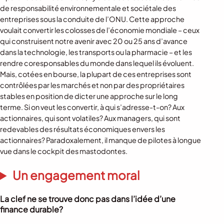
de responsabilité environnementale et sociétale des
entreprises sous la conduite de l’ONU. Cette approche
voulait convertir les colosses de l’économie mondiale – ceux
qui construisent notre avenir avec 20 ou 25 ans d’avance
dans la technologie, les transports ou la pharmacie – et les
rendre coresponsables du monde dans lequel ils évoluent.
Mais, cotées en bourse, la plupart de ces entreprises sont
contrôlées par les marchés et non par des propriétaires
stables en position de dicter une approche sur le long
terme. Si on veut les convertir, à qui s’adresse-t-on? Aux
actionnaires, qui sont volatiles? Aux managers, qui sont
redevables des résultats économiques envers les
actionnaires? Paradoxalement, il manque de pilotes à longue
vue dans le cockpit des mastodontes.
Un engagement moral
La clef ne se trouve donc pas dans l’idée d’une
finance durable?