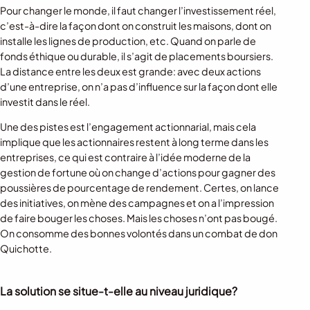
Pour changer le monde, il faut changer l’investissement réel,
c’est-à-dire la façon dont on construit les maisons, dont on
installe les lignes de production, etc. Quand on parle de
fonds éthique ou durable, il s’agit de placements boursiers.
La distance entre les deux est grande: avec deux actions
d’une entreprise, on n’a pas d’influence sur la façon dont elle
investit dans le réel.
Une des pistes est l’engagement actionnarial, mais cela
implique que les actionnaires restent à long terme dans les
entreprises, ce qui est contraire à l’idée moderne de la
gestion de fortune où on change d’actions pour gagner des
poussières de pourcentage de rendement. Certes, on lance
des initiatives, on mène des campagnes et on a l’impression
de faire bouger les choses. Mais les choses n’ont pas bougé.
On consomme des bonnes volontés dans un combat de don
Quichotte.
La solution se situe-t-elle au niveau juridique?