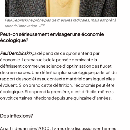
Paul Debinski ne prône pas de mesures radicales, mais est prêt à
ralentir l’innovation.
JEF
Peut-on sérieusement envisager une économie
écologique?
Paul Dembinski:
Ça dépend de ce qu’on entend par
économie. Les manuels de la pensée dominante la
définissent comme une science d’optimisation des flux et
des ressources. Une définition plus sociologique parlerait du
rapport des sociétés au contexte matériel dans lequel elles
évoluent. Si on prend cette définition, l’économie peut être
écologique. Si on prend la première, c’est difficile, même si
on voit certaines inflexions depuis une quinzaine d’années.
Des inflexions?
A partir des années 2000, il y a eu des discussions en termes