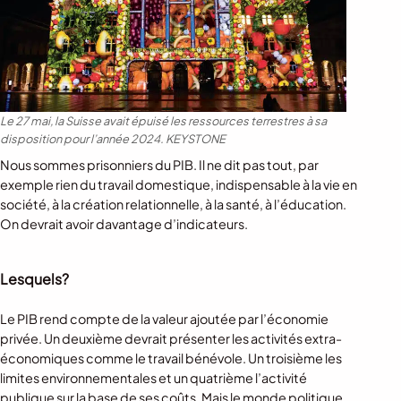
Le 27 mai, la Suisse avait épuisé les ressources terrestres à sa
disposition pour l’année 2024.
KEYSTONE
Nous sommes prisonniers du PIB. Il ne dit pas tout, par
exemple rien du travail domestique, indispensable à la vie en
société, à la création relationnelle, à la santé, à l’éducation.
On devrait avoir davantage d’indicateurs.
Lesquels?
Le PIB rend compte de la valeur ajoutée par l’économie
privée. Un deuxième devrait présenter les activités extra-
économiques comme le travail bénévole. Un troisième les
limites environnementales et un quatrième l’activité
publique sur la base de ses coûts. Mais le monde politique