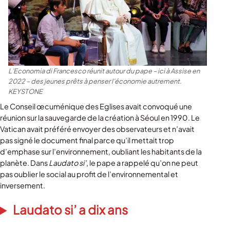
L’Economia di Francesco réunit autour du pape – ici à Assise en
2022 – des jeunes prêts à penser l’économie autrement.
KEYSTONE
Le Conseil œcuménique des Eglises avait convoqué une
réunion sur la sauvegarde de la création à Séoul en 1990. Le
Vatican avait préféré envoyer des observateurs et n’avait
pas signé le document final parce qu’il mettait trop
d’emphase sur l’environnement, oubliant les habitants de la
planète. Dans
Laudato si’
, le pape a rappelé qu’on ne peut
pas oublier le social au profit de l’environnemental et
inversement.
Laudato si’ a dix ans