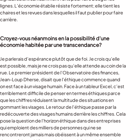
lignes. L’économie établie résiste fortement; elle tient les
chaires et les revues dans lesquelles il faut publier pour faire
carrière.
Croyez-vous néanmoins en la possibilité d’une
économie habitée par une transcendance?
Je parlerais d’espérance plutôt que de foi. Je crois qu’elle
est possible, mais je ne crois pas qu’elle attende au coin de la
rue. Le premier président de l’Observatoire des finances,
Jean-Loup Dherse, disait que l’éthique commence quand
on est face à un visage humain. Face à un tableur Excel, c’est
terriblement difficile de penser en termes éthiques parce
que les chiffres réduisent la multitude des situations en
gommant les visages. Le retour de l’éthique passe par la
redécouverte des visages humains derrière les chiffres. Cela
pose la question de l’horizon éthique dans des entreprises
qui emploient des milliers de personnes qui ne se
rencontreront jamais mais obéissent à un même ensemble