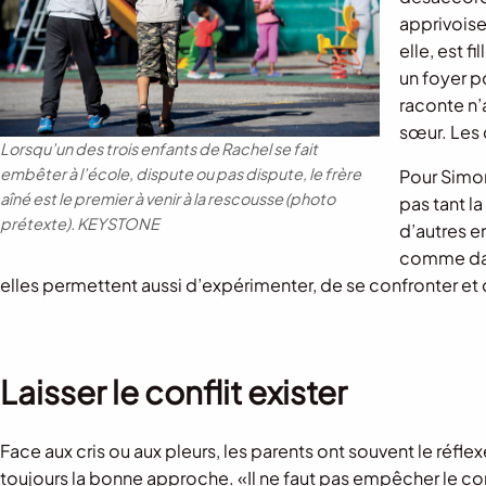
apprivoise
elle, est f
un foyer p
raconte n’
sœur. Les 
Lorsqu’un des trois enfants de Rachel se fait
embêter à l’école, dispute ou pas dispute, le frère
Pour Simon
aîné est le premier à venir à la rescousse (photo
pas tant la
prétexte).
KEYSTONE
d’autres e
comme dan
elles permettent aussi d’expérimenter, de se confronter et 
Laisser le conflit exister
Face aux cris ou aux pleurs, les parents ont souvent le réflexe
toujours la bonne approche. «Il ne faut pas empêcher le con