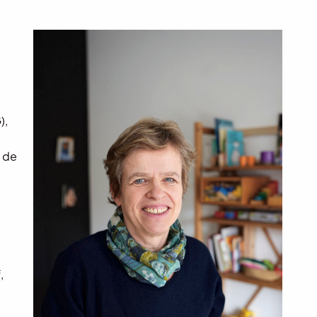
),
e de
,
.