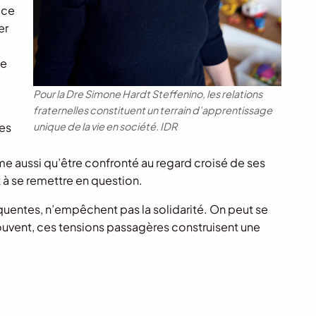
 ce
er
le
Pour la Dre Simone Hardt Steffenino, les relations
fraternelles constituent un terrain d’apprentissage
Les
unique de la vie en société.
IDR
ime aussi qu’être confronté au regard croisé de ses
et à se remettre en question.
quentes, n’empêchent pas la solidarité. On peut se
 souvent, ces tensions passagères construisent une