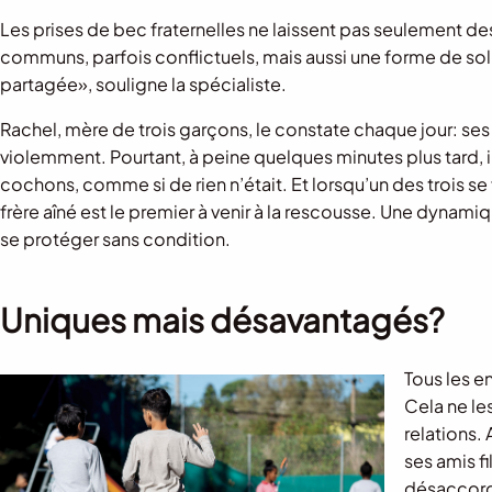
Les prises de bec fraternelles ne laissent pas seulement de
communs, parfois conflictuels, mais aussi une forme de soli
partagée», souligne la spécialiste.
Rachel, mère de trois garçons, le constate chaque jour: ses 
violemment. Pourtant, à peine quelques minutes plus tard
cochons, comme si de rien n’était. Et lorsqu’un des trois se 
frère aîné est le premier à venir à la rescousse. Une dynamiq
se protéger sans condition.
Uniques mais désavantagés?
Tous les e
Cela ne le
relations.
ses amis f
désaccords