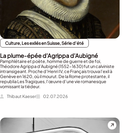
Culture, Les exilés en Suisse, Série d'été
La plume-épée d’Agrippa d’Aubigné
Pamphlétaire et poète, homme de guerre et de foi,
Théodore Agrippa d’Aubigné (1552-1630) fut un calviniste
intransigeant. Proche d’Henri IV, ce Français trouva l’exil à
Genève en 1620, où il mourut. De la Rome protestante, il
republia Les Tragiques, l’œuvre d’une vie romanesque
vomissant la tiédeur.
Thibaut Kaeser
02.07.2026