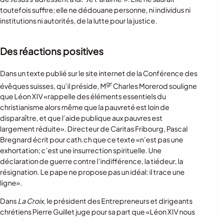
toutefois suffire; elle ne dédouane personne, ni individus ni
institutions ni autorités, de la lutte pour la justice.
Des réactions positives
Dans un texte publié sur le site internet de la Conférence des
gr
évêques suisses, qu’il préside, M
Charles Morerod souligne
que Léon XIV «rappelle des éléments essentiels du
christianisme alors même que la pauvreté est loin de
disparaître, et que l’aide publique aux pauvres est
largement réduite». Directeur de Caritas Fribourg, Pascal
Bregnard écrit pour cath.ch que ce texte «n’est pas une
exhortation; c’est une insurrection spirituelle. Une
déclaration de guerre contre l’indifférence, la tiédeur, la
résignation. Le pape ne propose pas un idéal: il trace une
ligne».
Dans
La Croix
, le président des Entrepreneurs et dirigeants
chrétiens Pierre Guillet juge pour sa part que «Léon XIV nous