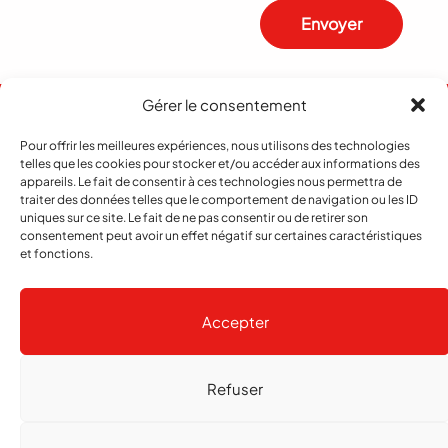
Envoyer
Gérer le consentement
Pour offrir les meilleures expériences, nous utilisons des technologies
telles que les cookies pour stocker et/ou accéder aux informations des
appareils. Le fait de consentir à ces technologies nous permettra de
traiter des données telles que le comportement de navigation ou les ID
uniques sur ce site. Le fait de ne pas consentir ou de retirer son
consentement peut avoir un effet négatif sur certaines caractéristiques
et fonctions.
Abonnement
Contact
Notre histoire
Publicité
Accepter
Refuser
Copyright
© 2026 echo Magazine
Politique de confidentialité