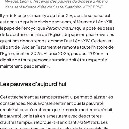
Mi-août, Léon XIV recevait des pauvres du diocèse d’Albano
dans sa résidence d’été de Castel Gandolfo.
KEYSTONE
Il y a du François, mais il y a du Léon XIV, dont le souci social
est connu depuis le choix de son nom, référence à Léon XIII,
le pape de l’encyclique
Rerum novarum
qui a posé les bases
de la doctrine sociale de l’Eglise. Un pape en phase avec les
questions de son temps, comme l’est Léon XIV. Ce dernier,
s’il part de l’Ancien Testament et remonte toute l’histoire de
l’Eglise, écrit en 2025. Et pour 2025, pas pour 2026: «La
dignité de toute personne humaine doit être respectée
maintenant, pas demain».
Les pauvres d’aujourd’hui
Cet attachement au temps présent lui permet d’ajuster les
consciences. Nous avons le sentiment que la pauvreté
recule? «Lorsqu’on affirme que le monde moderne a réduit
la pauvreté, on le fait en la mesurant avec des critères
d’autres temps», rétorque-t-il en citant
Fratelli tutti
. Les
pauvres ne sont pas seulement exclus de la vie sociale, ils