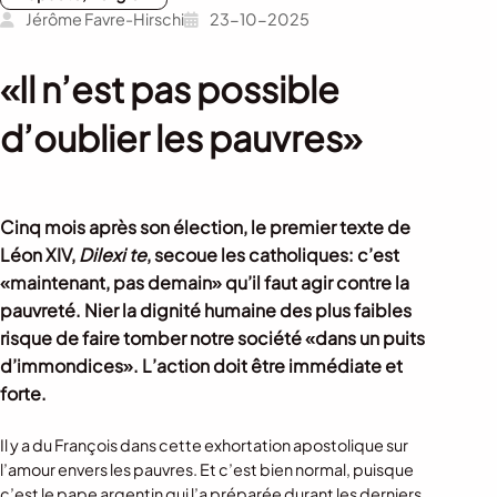
Jérôme Favre-Hirschi
23-10-2025
«Il n’est pas possible
d’oublier les pauvres»
Cinq mois après son élection, le premier texte de
Léon XIV,
Dilexi te
, secoue les catholiques: c’est
«maintenant, pas demain» qu’il faut agir contre la
pauvreté. Nier la dignité humaine des plus faibles
risque de faire tomber notre société «dans un puits
d’immondices». L’action doit être immédiate et
forte.
Il y a du François dans cette exhortation apostolique sur
l’amour envers les pauvres. Et c’est bien normal, puisque
c’est le pape argentin qui l’a préparée durant les derniers