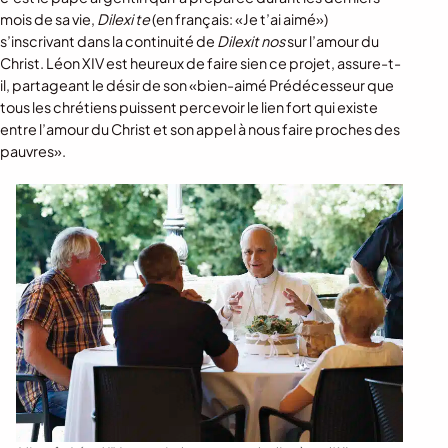
mois de sa vie,
Dilexi te
(en français: «Je t’ai aimé»)
s’inscrivant dans la continuité de
Dilexit nos
sur l’amour du
Christ. Léon XIV est heureux de faire sien ce projet, assure-t-
il, partageant le désir de son «bien-aimé Prédécesseur que
tous les chrétiens puissent percevoir le lien fort qui existe
entre l’amour du Christ et son appel à nous faire proches des
pauvres».