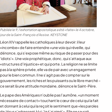
Publiée le 9, l’exhortation apostolique a été «faite» le 4 octobre,
jour de la Saint-François d’Assise.
KEYSTONE
Léon XIV rappelle les catholiques à leur devoir: il leur
«incombe» de faire entendre «une voix qui réveille, qui
dénonce, qui s’expose même au risque de passer pour des
‘idiots’». Une voix prophétique, donc, qui s’attaque aux
«structures d’injustice» et qui porte. La religion ne se limite
pas à la sphère privée, elle va de pair avec un engagement
pour le bien commun. Il ne s’agit pas de compter sur le
gouvernement, les riches et les puissants ou le libre marché –
ce serait là une attitude mondaine, dénonce le Saint-Père.
Le pape des Amériques n’oublie pas l’aumône, «un moment
nécessaire de contact» touchant le cœur de celui qui la fait
et donnant à celui qui la reçoit le sentiment que «les paroles
de Jésus s’adressent à lui: ‘Je t’ai aimé’». Elle ne saurait