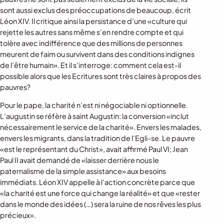
sont aussi exclus des préoccupations de beaucoup, écrit
Léon XIV. Il critique ainsi la persistance d’une «culture qui
rejette les autres sans même s’en rendre compte et qui
tolère avec indifférence que des millions de personnes
meurent de faim ou survivent dans des conditions indignes
de l’être humain». Et il s’interroge: comment cela est-il
possible alors que les Ecritures sont très claires à propos des
pauvres?
Pour le pape, la charité n’est ni négociable ni optionnelle.
L’augustin se réfère à saint Augustin: la conversion «inclut
nécessairement le service de la charité». Envers les malades,
envers les migrants, dans la tradition de l’Egli-se. Le pauvre
«est le représentant du Christ», avait affirmé Paul VI; Jean
Paul II avait demandé de «laisser derrière nous le
paternalisme de la simple assistance» aux besoins
immédiats. Léon XIV appelle à l’action concrète parce que
«la charité est une force qui change la réalité» et que «rester
dans le monde des idées (…) sera la ruine de nos rêves les plus
précieux».