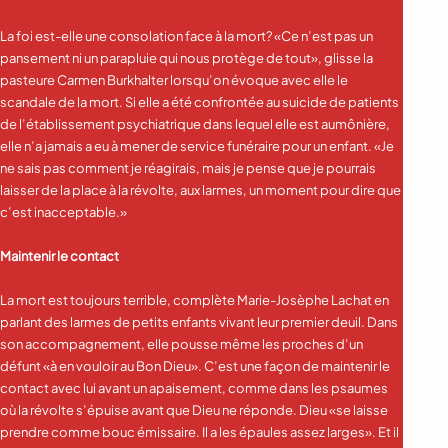
La foi est-elle une consolation face à la mort? «Ce n’est pas un
pansement ni un parapluie qui nous protège de tout», glisse la
pasteure Carmen Burkhalter lorsqu’on évoque avec elle le
scandale de la mort. Si elle a été confrontée au suicide de patients
de l’établissement psychiatrique dans lequel elle est aumônière,
elle n’a jamais a eu à mener de service funéraire pour un enfant. «Je
ne sais pas comment je réagirais, mais je pense que je pourrais
laisser de la place à la révolte, aux larmes, un moment pour dire que
c’est inacceptable.»
Maintenir le contact
La mort est toujours terrible, complète Marie-Josèphe Lachat en
parlant des larmes de petits enfants vivant leur premier deuil. Dans
son accompagnement, elle pousse même les proches d’un
défunt «à en vouloir au Bon Dieu». C’est une façon de maintenir le
contact avec lui avant un apaisement, comme dans les psaumes
où la révolte s’épuise avant que Dieu ne réponde. Dieu «se laisse
prendre comme bouc émissaire. Il a les épaules assez larges». Et il