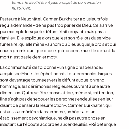
temps, le deuil n’étant plus un sujet de conversation.
KEYSTONE
Pasteure à Neuchâtel, Carmen Burkhalter a plusieurs fois
reçu la demande «de ne pas trop parler de Dieu. Cela arrive
par exemple lorsque le défunt était croyant, mais pas la
famille». Elle explique alors quel est son rôle lors du service
funéraire, qu’elle mène «au nom du Dieu auquel je crois et qui
nous a promis quelque chose qui concerne aussi le défunt: la
mort n’est pas le dernier mot».
La communauté de foi donne «un signe d’espérance»,
acquiesce Marie-Josèphe Lachat. Les cérémonies laïques
sont davantage tournées vers le défunt auquel on rend
hommage, les cérémonies religieuses ouvrent à une autre
dimension. Qui peut être consolatrice, même si, «attention,
il ne s’agit pas de secouer les personnes endeuillées en leur
disant de penser à la résurrection». Carmen Burkhalter, qui
est aussi aumônière dans un home, un hôpital et un
établissement psychiatrique, ne dit pas autre chose en
insistant sur l’écoute accordée aux endeuillés. «Répéter que