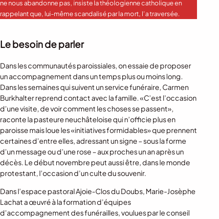
ne nous abandonne pas, insiste la théologienne catholique en
rappelant que, lui-même scandalisé par la mort, l’a traversée.
Le besoin de parler
Dans les communautés paroissiales, on essaie de proposer
un accompagnement dans un temps plus ou moins long.
Dans les semaines qui suivent un service funéraire, Carmen
Burkhalter reprend contact avec la famille. «C’est l’occasion
d’une visite, de voir comment les choses se passent»,
raconte la pasteure neuchâteloise qui n’officie plus en
paroisse mais loue les «initiatives formidables» que prennent
certaines d’entre elles, adressant un signe – sous la forme
d’un message ou d’une rose – aux proches un an après un
décès. Le début novembre peut aussi être, dans le monde
protestant, l’occasion d’un culte du souvenir.
Dans l’espace pastoral Ajoie-Clos du Doubs, Marie-Josèphe
Lachat a œuvré à la formation d’équipes
d’accompagnement des funérailles, voulues par le conseil