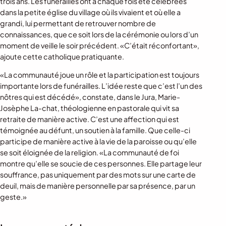
trois ans. Les funérailles ont à chaque fois été célébrées
dans la petite église du village où ils vivaient et où elle a
grandi, lui permettant de retrouver nombre de
connaissances, que ce soit lors de la cérémonie ou lors d’un
moment de veille le soir précédent. «C’était réconfortant»,
ajoute cette catholique pratiquante.
«La communauté joue un rôle et la participation est toujours
importante lors de funérailles. L’idée reste que c’est l’un des
nôtres qui est décédé», constate, dans le Jura, Marie-
Josèphe La-chat, théologienne en pastorale qui vit sa
retraite de manière active. C’est une affection qui est
témoignée au défunt, un soutien à la famille. Que celle-ci
participe de manière active à la vie de la paroisse ou qu’elle
se soit éloignée de la religion. «La communauté de foi
montre qu’elle se soucie de ces personnes. Elle partage leur
souffrance, pas uniquement par des mots sur une carte de
deuil, mais de manière personnelle par sa présence, par un
geste.»