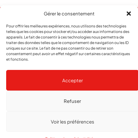
Gérer le consentement
Pour offrir les meilleures expériences, nous utilisons des technologies
telles que les cookies pour stocker et/ou accéder aux informations des
appareils. Le fait de consentir à ces technologies nous permettra de
traiter des données telles que le comportement de navigation ou les ID
uniques sur ce site. Le fait de ne pas consentir ou de retirer son
consentement peut avoir un effet négatif sur certaines caractéristiques
et fonctions.
Abonnement
Contact
Notre histoire
Publicité
Accepter
Refuser
Copyright
© 2026 echo Magazine
Politique de confidentialité
Gestion des cookies
Voir les préférences
Réalisé par
agence web troisdeuxun.ch