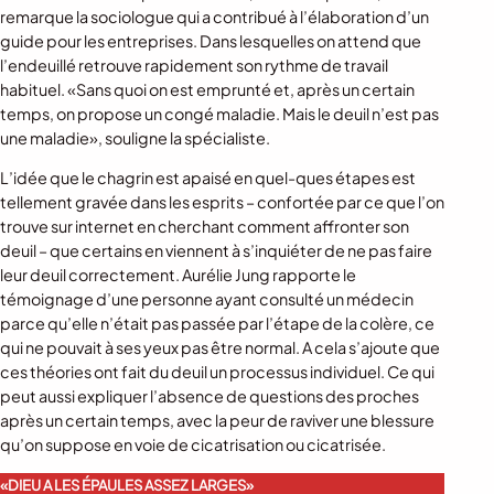
remarque la sociologue qui a contribué à l’élaboration d’un
guide pour les entreprises. Dans lesquelles on attend que
l’endeuillé retrouve rapidement son rythme de travail
habituel. «Sans quoi on est emprunté et, après un certain
temps, on propose un congé maladie. Mais le deuil n’est pas
une maladie», souligne la spécialiste.
L’idée que le chagrin est apaisé en quel-ques étapes est
tellement gravée dans les esprits – confortée par ce que l’on
trouve sur internet en cherchant comment affronter son
deuil – que certains en viennent à s’inquiéter de ne pas faire
leur deuil correctement. Aurélie Jung rapporte le
témoignage d’une personne ayant consulté un médecin
parce qu’elle n’était pas passée par l’étape de la colère, ce
qui ne pouvait à ses yeux pas être normal. A cela s’ajoute que
ces théories ont fait du deuil un processus individuel. Ce qui
peut aussi expliquer l’absence de questions des proches
après un certain temps, avec la peur de raviver une blessure
qu’on suppose en voie de cicatrisation ou cicatrisée.
«DIEU A LES ÉPAULES ASSEZ LARGES»