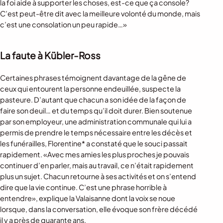
la foi aide à supporter les choses, est-ce que ça console?
C’est peut-être dit avec la meilleure volonté du monde, mais
c’est une consolation un peu rapide…»
La faute à Kübler-Ross
Certaines phrases témoignent davantage de la gêne de
ceux qui entourent la personne endeuillée, suspecte la
pasteure. D’autant que chacun a son idée de la façon de
faire son deuil… et du temps qu’il doit durer. Bien soutenue
par son employeur, une administration communale qui lui a
permis de prendre le temps nécessaire entre les décès et
les funérailles, Florentine* a constaté que le souci passait
rapidement. «Avec mes amies les plus proches je pouvais
continuer d’en parler, mais au travail, ce n’était rapidement
plus un sujet. Chacun retourne à ses activités et on s’entend
dire que la vie continue. C’est une phrase horrible à
entendre», explique la Valaisanne dont la voix se noue
lorsque, dans la conversation, elle évoque son frère décédé
il y a près de quarante ans.