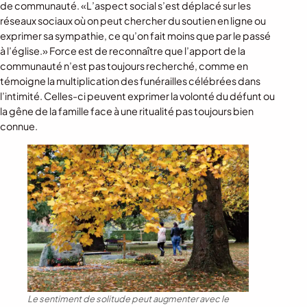
de communauté. «L’aspect social s’est déplacé sur les
réseaux sociaux où on peut chercher du soutien en ligne ou
exprimer sa sympathie, ce qu’on fait moins que par le passé
à l’église.» Force est de reconnaître que l’apport de la
communauté n’est pas toujours recherché, comme en
témoigne la multiplication des funérailles célébrées dans
l’intimité. Celles-ci peuvent exprimer la volonté du défunt ou
la gêne de la famille face à une ritualité pas toujours bien
connue.
Le sentiment de solitude peut augmenter avec le