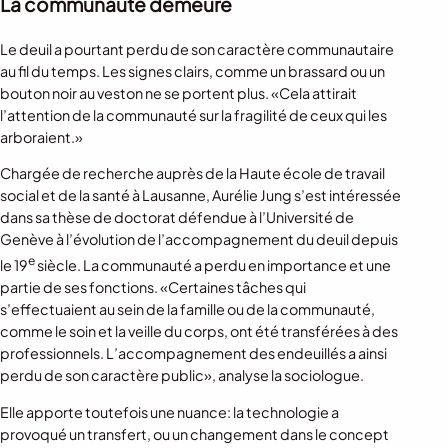
La communauté demeure
Le deuil a pourtant perdu de son caractère communautaire
au fil du temps. Les signes clairs, comme un brassard ou un
bouton noir au veston ne se portent plus. «Cela attirait
l’attention de la communauté sur la fragilité de ceux qui les
arboraient.»
Chargée de recherche auprès de la Haute école de travail
social et de la santé à Lausanne, Aurélie Jung s’est intéressée
dans sa thèse de doctorat défendue à l’Université de
Genève à l’évolution de l’accompagnement du deuil depuis
e
le 19
siècle. La communauté a perdu en importance et une
partie de ses fonctions. «Certaines tâches qui
s’effectuaient au sein de la famille ou de la communauté,
comme le soin et la veille du corps, ont été transférées à des
professionnels. L’accompagnement des endeuillés a ainsi
perdu de son caractère public», analyse la sociologue.
Elle apporte toutefois une nuance: la technologie a
provoqué un transfert, ou un changement dans le concept