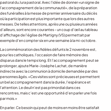
pastoral du Jura pastoral. Avec l’idée de donner «un signe de
l’accompagnement de la communauté», de la préparation
des funérailles à la messe de premier anniversaire du décès
où la participation est plus importante que lors des autres
messes. De telles attentions, après une ou plusieurs années
d’ailleurs, sont encore courantes – un coup d’œil au tableau
d’affichage de l’église de Martigny (VS) permettait par
exemple d’en compter six en une semaine à la mi-octobre.
La commémoration des fidèles défunts le 2 novembre est,
pour les catholiques, l’occasion de faire mémoire des
disparus dans le temps long. Et l’accompagnement peut se
prolonger, ajoute Marie-Josèphe Lachat, de manière
indirecte avec la communion à domicile demandée par des
personnes âgés. «Ces visites sont précieuses et permettent
un bel accompagnement dans la durée, l’espérance et
l’attention. Le deuil n’est pas primordial dans ces
rencontres, mais c’est une opportunité d’en parler une fois
par mois.»
En parler. Ce besoin qui peut de moins en moins être satisfait