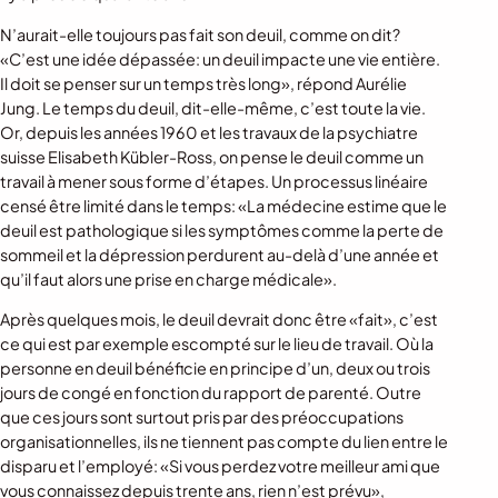
N’aurait-elle toujours pas fait son deuil, comme on dit?
«C’est une idée dépassée: un deuil impacte une vie entière.
Il doit se penser sur un temps très long», répond Aurélie
Jung. Le temps du deuil, dit-elle-même, c’est toute la vie.
Or, depuis les années 1960 et les travaux de la psychiatre
suisse Elisabeth Kübler-Ross, on pense le deuil comme un
travail à mener sous forme d’étapes. Un processus linéaire
censé être limité dans le temps: «La médecine estime que le
deuil est pathologique si les symptômes comme la perte de
sommeil et la dépression perdurent au-delà d’une année et
qu’il faut alors une prise en charge médicale».
Après quelques mois, le deuil devrait donc être «fait», c’est
ce qui est par exemple escompté sur le lieu de travail. Où la
personne en deuil bénéficie en principe d’un, deux ou trois
jours de congé en fonction du rapport de parenté. Outre
que ces jours sont surtout pris par des préoccupations
organisationnelles, ils ne tiennent pas compte du lien entre le
disparu et l’employé: «Si vous perdez votre meilleur ami que
vous connaissez depuis trente ans, rien n’est prévu»,