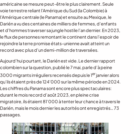
américaine se mesure peut-être le plus clairement. Seule
voie terrestre reliant l’Amérique du Sud (la Colombie) à
l’Amérique centrale (le Panama) et ensuite au Mexique, le
Darién a vu des centaines de milliers de femmes, d’enfants
et d’hommes traverser sa jungle hostile l’an dernier. En 2023,
le flux de personnes remontant le continent dans l’espoir de
rejoindre la terre promise états-unienne avait atteint un
record avec plus d’un demi-million de traversées.
Aujourd’hui pourtant, le Darién est vide. Le dernier rapport
colombien sur la question, publié le 7 mai, parle d’à peine
er
3000 migrants irréguliers recensés depuis le 1
janvier alors
qu’ils étaient près de 124’000 sur la même période en 2024.
Les chiffres du Panama sont encore plus spectaculaires:
durant le mois record d’août 2023, en pleine crise
migratoire, ils étaient 81’000 à tenter leur chance à travers le
Darién, mais le mois dernier les autorités ont enregistrés… 73
passages.