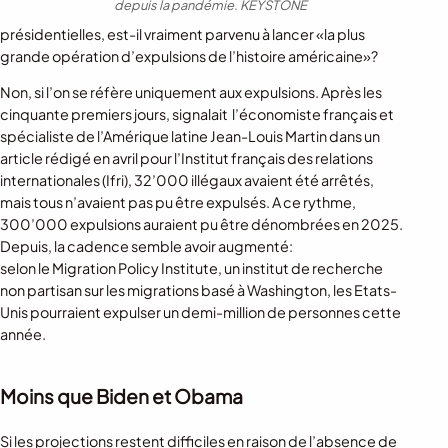
depuis la pandémie.
KEYSTONE
présidentielles, est-il vraiment parvenu à lancer «la plus
grande opération d’expulsions de l’histoire américaine»?
Non, si l’on se réfère uniquement aux expulsions. Après les
cinquante premiers jours, signalait l’économiste français et
spécialiste de l’Amérique latine Jean-Louis Martin dans un
article rédigé en avril pour l’Institut français des relations
internationales (Ifri), 32’000 illégaux avaient été arrêtés,
mais tous n’avaient pas pu être expulsés. A ce rythme,
300’000 expulsions auraient pu être dénombrées en 2025.
Depuis, la cadence semble avoir augmenté:
selon le Migration Policy Institute, un institut de recherche
non partisan sur les migrations basé à Washington, les Etats-
Unis pourraient expulser un demi-million de personnes cette
année.
Moins que Biden et Obama
Si les projections restent difficiles en raison de l’absence de