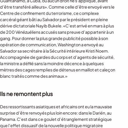
Guantanamo, à Cuba, où aucun droit ne s’applique, avant
d’être transféré ailleurs». Comme celle d’être envoyé vers le
Centre de confinement du terrorisme, ce complexe
carcéral géant bâti au Salvador par le président en pleine
dérive dictatoriale Nayib Bukele. «C’est arrivé en mars à plus
de 200 Vénézuéliens accusés sans preuve d’appartenir à un
gang. Pour donner la plus grande publicité possible à son
opération de communication, Washington a envoyé au
Salvador sa secrétaire à la Sécurité intérieure Kristi Noem.
Accompagnée de gardes du corps et d’agents de sécurité,
la ministre a défilé sans la moindre décence à quelques
mètres des cages remplies de détenus en maillot et caleçon
blanc traités comme des animaux.»
Ils ne remontent plus
Des ressortissants asiatiques et africains ont eu la mauvaise
surprise d’être renvoyés plus loin encore: dans le Darién, au
Panama. C’est dans ce goulet d’étranglement stratégique
que l’effet dissuasif de la nouvelle politique migratoire