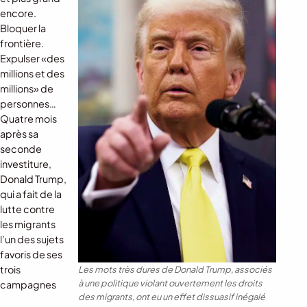
encore.
Bloquer la
frontière.
Expulser «des
millions et des
millions» de
personnes…
Quatre mois
après sa
seconde
investiture,
Donald Trump,
qui a fait de la
lutte contre
les migrants
l’un des sujets
favoris de ses
trois
Les mots très dures de Donald Trump, associés
à une politique violant ouvertement les droits
campagnes
des migrants, ont eu un effet dissuasif inégalé