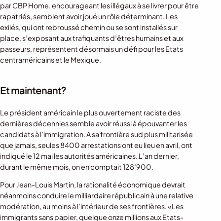
par CBP Home, encourageant les illégaux à se livrer pour être
rapatriés, semblent avoir joué un rôle déterminant. Les
exilés, qui ont rebroussé chemin ou se sont installés sur
place, s’exposant aux trafiquants d’êtres humains et aux
passeurs, représentent désormais un défi pour les Etats
centraméricains et le Mexique.
Et maintenant?
Le président américain le plus ouvertement raciste des
dernières décennies semble avoir réussi à épouvanter les
candidats à l’immigration. A sa frontière sud plus militarisée
que jamais, seules 8400 arrestations ont eu lieu en avril, ont
indiqué le 12 mai les autorités américaines. L’an dernier,
durant le même mois, on en comptait 128’900.
Pour Jean-Louis Martin, la rationalité économique devrait
néanmoins conduire le milliardaire républicain à une relative
modération, au moins à l’intérieur de ses frontières. «Les
immigrants sans papier, quelque onze millions aux Etats-