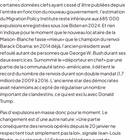
certaines données clefs ayant cessé d’être publiées depuis
l’entrée en fonction du nouveau gouvernement, l’estimation
du Migration Policy Institute reste inférieure aux 685’000
expulsions enregistrées sous Joe Biden en 2024. Et rien
n’indique pour le moment que le nouveau locataire de la
Maison-Blanche fasse «mieux» que le champion du renvoi
Barack Obama: en 2014 déjà, l’ancien président avait
refoulé autant de personnes que George W. Bush durant ses
deux exercices. Surnommé le «déporteur en chef» par une
partie de la communauté latino-américaine, il détient le
record du nombre de renvois durant son double mandat (1,7
million) de 2009 à 2016. L’ancienne star des démocrates
avait néanmoins accepté de régulariser un nombre
important de clandestins, ce qui est exclu avec Donald
Trump.
Pas d’expulsions en masse donc pour le moment. Le
changement est d’une autre nature: «Une partie
conséquente des renvois opérés depuis le 20 janvier ne
respectent tout simplement pas la loi», signale Jean-Louis
Martin, qui a répondu à l’
Echo
par téléphone avant de