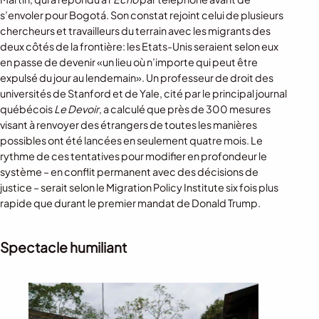
s’envoler pour Bogotá. Son constat rejoint celui de plusieurs
chercheurs et travailleurs du terrain avec les migrants des
deux côtés de la frontière: les Etats-Unis seraient selon eux
en passe de devenir «un lieu où n’importe qui peut être
expulsé du jour au lendemain». Un professeur de droit des
universités de Stanford et de Yale, cité par le principal journal
québécois
Le Devoir
, a calculé que près de 300 mesures
visant à renvoyer des étrangers de toutes les manières
possibles ont été lancées en seulement quatre mois. Le
rythme de ces tentatives pour modifier en profondeur le
système – en conflit permanent avec des décisions de
justice – serait selon le Migration Policy Institute six fois plus
rapide que durant le premier mandat de Donald Trump.
Spectacle humiliant