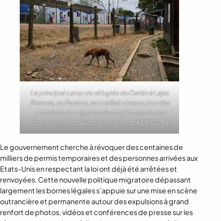
Le principal camp de réfugiés du Darién à Lajas
Blancas, au Panama, accueillait chaque jour des
centaines de migrants rêvant d’atteindre les
Etats-Unis; il est aujourd’hui désert. KEYSTONE
Le gouvernement cherche à révoquer des centaines de
milliers de permis temporaires et des personnes arrivées aux
Etats-Unis en respectant la loi ont déjà été arrêtées et
renvoyées. Cette nouvelle politique migratoire dépassant
largement les bornes légales s’appuie sur une mise en scène
outrancière et permanente autour des expulsions à grand
renfort de photos, vidéos et conférences de presse sur les