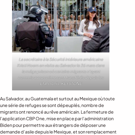
La secrétaire à la Sécurité intérieure américaine
Kristi Noem en visite au Salvador le 26 mars dans
la méga prison où certains migrants n’ayant
commis aucun crime sont transférés depuis les
Etats-Unis. KEYSTONE
Au Salvador, au Guatemala et surtout au Mexique où toute
une série de refuges se sont dépeuplés, nombre de
migrants ont renoncé au rêve américain. La fermeture de
l’application CBP One, mise en place par l’administration
Biden pour permettre aux étrangers de déposer une
demande d’asile depuis le Mexique, et son remplacement