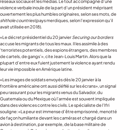
réseaux sociaux et les médias. Le tout accompagné d’une
violence verbale inouïe de la part d’un président méprisant
ouvertement les plus humbles originaires, selon ses mots, de
shithole countries
(pays merdiques, selon l’expression qu’il
avait utilisée en 2018).
«Le décret présidentiel du 20 janvier
Securing our borders
accuse les migrants de tous les maux. Il les assimile à des
‘terroristes potentiels, des espions étrangers, des membres
de cartels, de gangs’», cite Jean-Louis Martin. Alors que la
plupart d’entre eux fuient justement la violence ayant rendu
leur vie impossible en Amérique latine.
«Les images de soldats envoyés dès le 20 janvier à la
frontière américaine ont aussi défilé sur les écrans», un signal
peu rassurant pour les migrants venus du Salvador, du
Guatemala ou du Mexique où l’armée est souvent impliquée
dans des violences contre les civils. Le spécialiste de l’Ifri
souligne: «La peur est immense d’être emprisonné, menotté
de façon humiliante devant les caméras et chargé dans un
avion à destination, par exemple, de la base militaire de