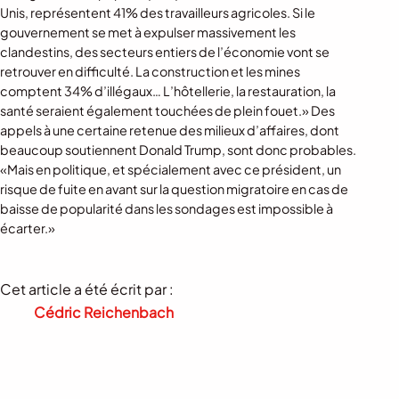
Unis, représentent 41% des travailleurs agricoles. Si le
gouvernement se met à expulser massivement les
clandestins, des secteurs entiers de l’économie vont se
retrouver en difficulté. La construction et les mines
comptent 34% d’illégaux… L’hôtellerie, la restauration, la
santé seraient également touchées de plein fouet.» Des
appels à une certaine retenue des milieux d’affaires, dont
beaucoup soutiennent Donald Trump, sont donc probables.
«Mais en politique, et spécialement avec ce président, un
risque de fuite en avant sur la question migratoire en cas de
baisse de popularité dans les sondages est impossible à
écarter.»
Cet article a été écrit par :
Cédric Reichenbach