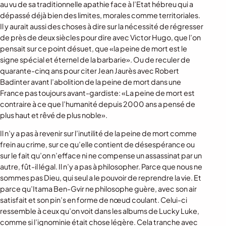
au vu de sa traditionnelle apathie face à l’Etat hébreu qui a
dépassé déjà bien des limites, morales comme territoriales.
Il y aurait aussi des choses à dire sur la nécessité de régresser
de près de deux siècles pour dire avec Victor Hugo, que l’on
pensait sur ce point désuet, que «la peine de mort est le
signe spécial et éternel de la barbarie». Ou de reculer de
quarante-cinq ans pour citer Jean Jaurès avec Robert
Badinter avant l’abolition de la peine de mort dans une
France pas toujours avant-gardiste: «La peine de mort est
contraire à ce que l’humanité depuis 2000 ans a pensé de
plus haut et rêvé de plus noble».
Il n’y a pas à revenir sur l’inutilité de la peine de mort comme
frein au crime, sur ce qu’elle contient de désespérance ou
sur le fait qu’on n’efface ni ne compense un assassinat par un
autre, fût-il légal. Il n’y a pas à philosopher. Parce que nous ne
sommes pas Dieu, qui seul a le pouvoir de reprendre la vie. Et
parce qu’Itama Ben-Gvir ne philosophe guère, avec son air
satisfait et son pin’s en forme de nœud coulant. Celui-ci
ressemble à ceux qu’on voit dans les albums de Lucky Luke,
comme si l’ignominie était chose légère. Cela tranche avec