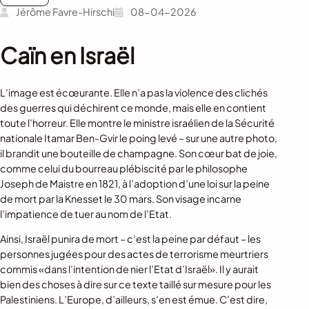
Jérôme Favre-Hirschi
08-04-2026
Caïn en Israël
L’image est écœurante. Elle n’a pas la violence des clichés
des guerres qui déchirent ce monde, mais elle en contient
toute l’horreur. Elle montre le ministre israélien de la Sécurité
nationale Itamar Ben-Gvir le poing levé – sur une autre photo,
il brandit une bouteille de champagne. Son cœur bat de joie,
comme celui du bourreau plébiscité par le philosophe
Joseph de Maistre en 1821, à l’adoption d’une loi sur la peine
de mort par la Knesset le 30 mars. Son visage incarne
l’impatience de tuer au nom de l’Etat.
Ainsi, Israël punira de mort – c’est la peine par défaut – les
personnes jugées pour des actes de terrorisme meurtriers
commis «dans l’intention de nier l’Etat d’Israël». Il y aurait
bien des choses à dire sur ce texte taillé sur mesure pour les
Palestiniens. L’Europe, d’ailleurs, s’en est émue. C’est dire,