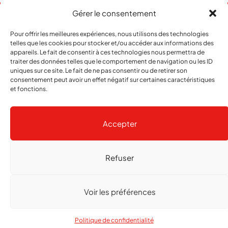
Gérer le consentement
Pour offrir les meilleures expériences, nous utilisons des technologies
telles que les cookies pour stocker et/ou accéder aux informations des
appareils. Le fait de consentir à ces technologies nous permettra de
traiter des données telles que le comportement de navigation ou les ID
uniques sur ce site. Le fait de ne pas consentir ou de retirer son
consentement peut avoir un effet négatif sur certaines caractéristiques
et fonctions.
Abonnement
Contact
Notre histoire
Publicité
Accepter
Refuser
Copyright
© 2026 echo Magazine
Politique de confidentialité
Gestion des cookies
Voir les préférences
Réalisé par
agence web troisdeuxun.ch
Politique de confidentialité