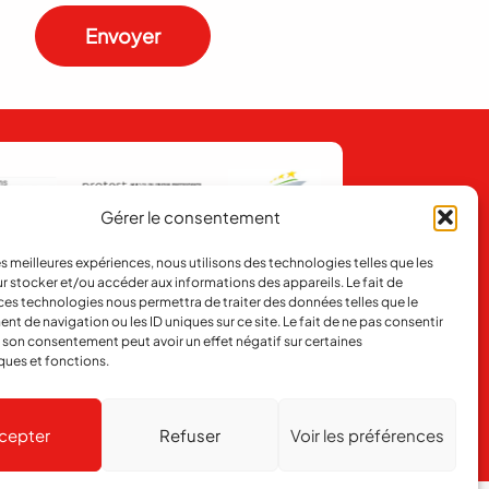
Envoyer
Gérer le consentement
les meilleures expériences, nous utilisons des technologies telles que les
ent
Contact
r stocker et/ou accéder aux informations des appareils. Le fait de
ces technologies nous permettra de traiter des données telles que le
 de navigation ou les ID uniques sur ce site. Le fait de ne pas consentir
toire
Publicité
r son consentement peut avoir un effet négatif sur certaines
ques et fonctions.
Réalisé par
agence web troisdeuxun.ch
cepter
Refuser
Voir les préférences