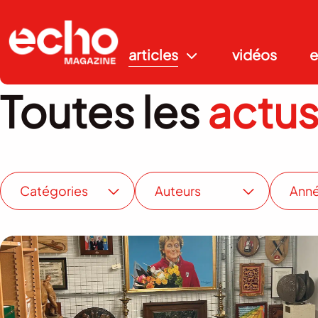
articles
vidéos
e
Toutes les
actu
Catégories
Auteurs
Ann