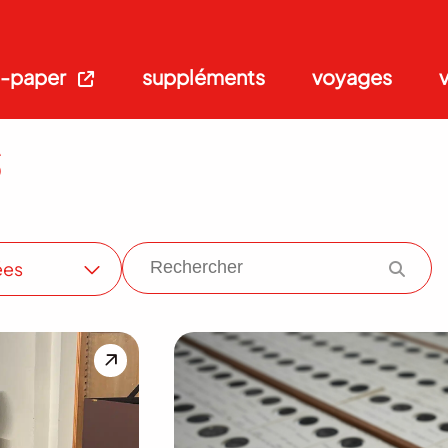
-paper
suppléments
voyages
s
ées