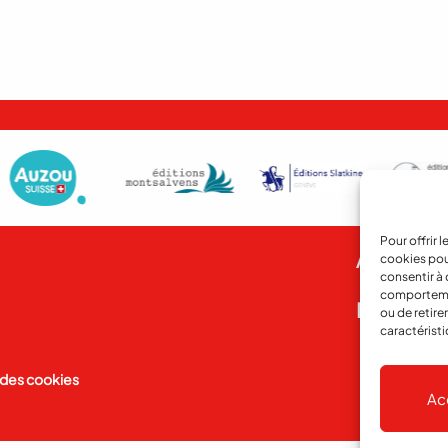
Pour offrir 
Abonnem
cookies pou
consentir à 
comportement
Notre his
ou de retire
caractéristi
 des cookies
Ac