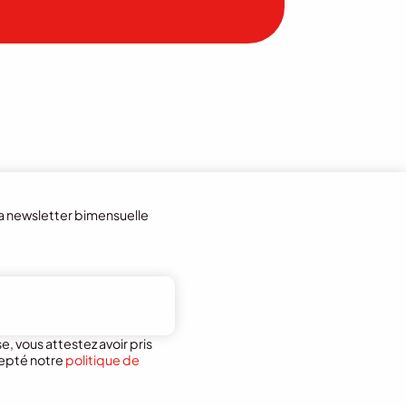
la newsletter bimensuelle
, vous attestez avoir pris
epté notre
politique de