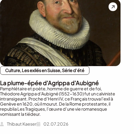
Culture, Les exilés en Suisse, Série d'été
La plume-épée d’Agrippa d’Aubigné
Pamphlétaire et poète, homme de guerre et de foi,
Théodore Agrippa d’Aubigné (1552-1630) fut un calviniste
intransigeant. Proche d’Henri IV, ce Français trouva l’exil à
Genève en 1620, où il mourut. De la Rome protestante, il
republia Les Tragiques, l’œuvre d’une vie romanesque
vomissant la tiédeur.
Thibaut Kaeser
02.07.2026