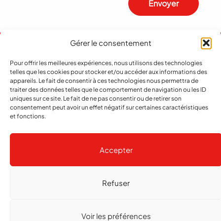
Envoyer
Gérer le consentement
Pour offrir les meilleures expériences, nous utilisons des technologies
telles que les cookies pour stocker et/ou accéder aux informations des
appareils. Le fait de consentir à ces technologies nous permettra de
traiter des données telles que le comportement de navigation ou les ID
uniques sur ce site. Le fait de ne pas consentir ou de retirer son
consentement peut avoir un effet négatif sur certaines caractéristiques
et fonctions.
Abonnement
Contact
Notre histoire
Publicité
Accepter
Refuser
Copyright
© 2026 echo Magazine
Politique de confidentialité
Gestion des cookies
Voir les préférences