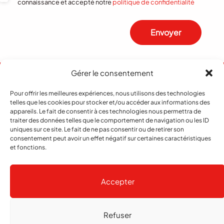
connaissance et accepté notre
politique de confidentialité
Envoyer
Gérer le consentement
Pour offrir les meilleures expériences, nous utilisons des technologies
telles que les cookies pour stocker et/ou accéder aux informations des
appareils. Le fait de consentir à ces technologies nous permettra de
traiter des données telles que le comportement de navigation ou les ID
uniques sur ce site. Le fait de ne pas consentir ou de retirer son
consentement peut avoir un effet négatif sur certaines caractéristiques
et fonctions.
Abonnement
Contact
Notre histoire
Publicité
Accepter
Refuser
Copyright
© 2026 echo Magazine