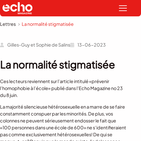
Lettres
La normalité stigmatisée
Gilles-Guy et Sophie de Salins
13-06-2023
La normalité stigmatisée
Ces lecteurs reviennent sur l’article intitulé «
prévenir
l’homophobie à l’école
» publié dans l’Echo Magazine no 23
du 8 juin.
La majorité silencieuse hétérosexuelle en a marre de se faire
constamment conspuer par les minorités. De plus, vos
colonnes ne peuvent sérieusement endosser le fait que
«100 personnes dans une école de 600» ne s’identifieraient
pas comme exclusivement hétérosexuelles! De qui se