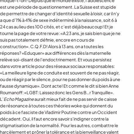
moque-t-on? Depuis que le monde existe, l’adolescence
est une période de questionnement. La Suisse est stupide
de permettre de changer d’identité sexuelle à loisir, car il n’y
a que d’1% à 4% de sexe indéterminé à la naissance, soit 6 à
24 cas au lieu des 100 cités, et c’est déjà beaucoup! Et je
tourne la page de votre revue: «A 23 ans, je sais bien que je ne
suis pas totalement définie, encore en cours de
construction». C.Q.F.D! Alors à 13 ans, on a toutes les
réponses? «Eduquer» aux différences dès la maternelle
relève soi-disant de l’endoctrinement. Et vous persistez
dans votre article pour des réseaux sociaux responsables:
«La meilleure ligne de conduite est souvent de ne pas réagir,
ou de réagir par le silence, pour ne pas donner du poids à une
fausse dynamique». Dont acte! Et comme le dit si bien Anne
Roumanoff: «LGBT: Laissez donc les Gens B…r Tranquille».
L’
Echo Magazine
aurait mieux fait de ne pas servir de caisse
de résonance à toutes ces théories woke qui donnent du
poids à ce fasciste de Vladimir Poutine contre un Occident
décadent. Oui, il faut encore savoir s’indigner contre la
stigmatisation de la normalité. Pour les autres, combattre le
harcèlement et prôner la tolérance et la bienveillance valent