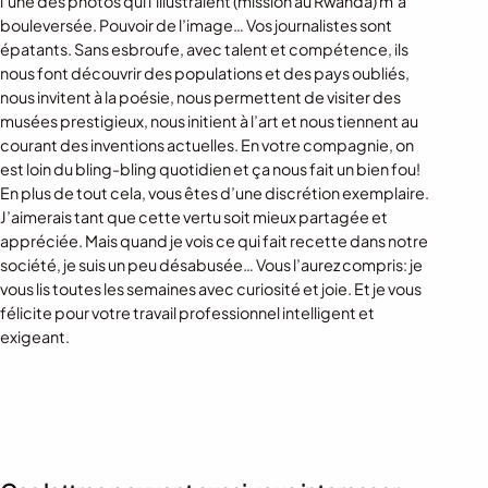
l’une des photos qui l’illustraient (mission au Rwanda) m’a
bouleversée. Pouvoir de l’image… Vos journalistes sont
épatants. Sans esbroufe, avec talent et compétence, ils
nous font découvrir des populations et des pays oubliés,
nous invitent à la poésie, nous permettent de visiter des
musées prestigieux, nous initient à l’art et nous tiennent au
courant des inventions actuelles. En votre compagnie, on
est loin du bling-bling quotidien et ça nous fait un bien fou!
En plus de tout cela, vous êtes d’une discrétion exemplaire.
J’aimerais tant que cette vertu soit mieux partagée et
appréciée. Mais quand je vois ce qui fait recette dans notre
société, je suis un peu désabusée… Vous l’aurez compris: je
vous lis toutes les semaines avec curiosité et joie. Et je vous
félicite pour votre travail professionnel intelligent et
exigeant.