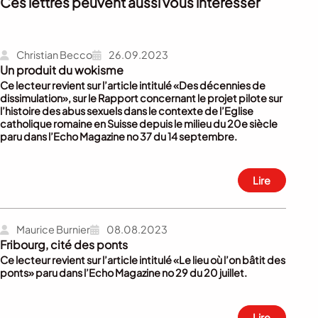
Ces lettres peuvent aussi vous interesser
Christian Becco
26.09.2023
Un produit du wokisme
Ce lecteur revient sur l’article intitulé «Des décennies de
dissimulation», sur le Rapport concernant le projet pilote sur
l’histoire des abus sexuels dans le contexte de l’Eglise
catholique romaine en Suisse depuis le milieu du 20e siècle
paru dans l’Echo Magazine no 37 du 14 septembre.
Lire
Maurice Burnier
08.08.2023
Fribourg, cité des ponts
Ce lecteur revient sur l’article intitulé «Le lieu où l’on bâtit des
ponts» paru dans l’Echo Magazine no 29 du 20 juillet.
Lire