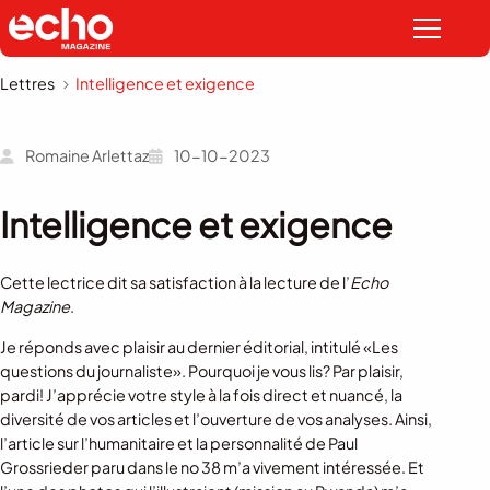
Lettres
Intelligence et exigence
Romaine Arlettaz
10-10-2023
Intelligence et exigence
Cette lectrice dit sa satisfaction à la lecture de l’
Echo
Magazine
.
Je réponds avec plaisir au dernier éditorial, intitulé «Les
questions du journaliste». Pourquoi je vous lis? Par plaisir,
pardi! J’apprécie votre style à la fois direct et nuancé, la
diversité de vos articles et l’ouverture de vos analyses. Ainsi,
l’article sur l’humanitaire et la personnalité de Paul
Grossrieder paru dans le no 38 m’a vivement intéressée. Et