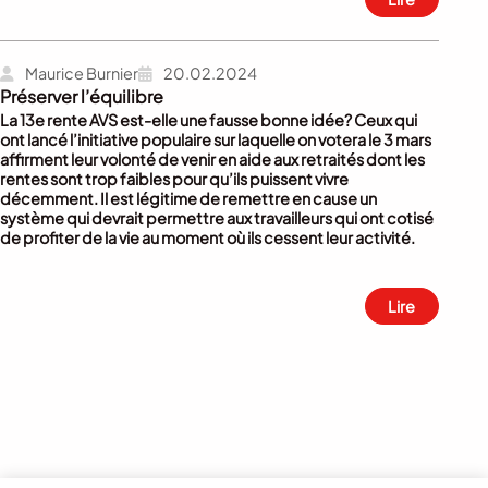
Maurice Burnier
20.02.2024
Préserver l’équilibre
La 13e rente AVS est-elle une fausse bonne idée? Ceux qui
ont lancé l’initiative populaire sur laquelle on votera le 3 mars
affirment leur volonté de venir en aide aux retraités dont les
rentes sont trop faibles pour qu’ils puissent vivre
décemment. Il est légitime de remettre en cause un
système qui devrait permettre aux travailleurs qui ont cotisé
de profiter de la vie au moment où ils cessent leur activité.
Lire