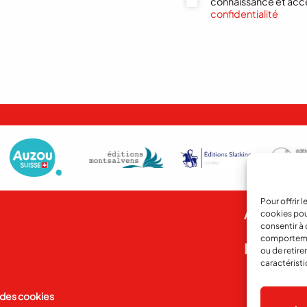
connaissance et acc
confidentialité
Pour offrir 
Abonnem
cookies pou
consentir à 
comportement
Notre his
ou de retire
caractéristi
 des cookies