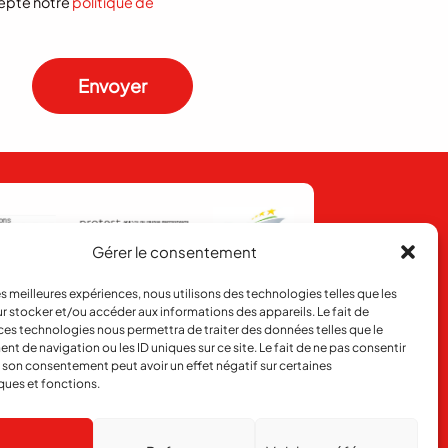
epté notre
politique de
Envoyer
Gérer le consentement
les meilleures expériences, nous utilisons des technologies telles que les
ent
Contact
r stocker et/ou accéder aux informations des appareils. Le fait de
ces technologies nous permettra de traiter des données telles que le
 de navigation ou les ID uniques sur ce site. Le fait de ne pas consentir
toire
Publicité
r son consentement peut avoir un effet négatif sur certaines
ques et fonctions.
Réalisé par
agence web troisdeuxun.ch