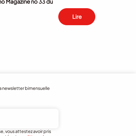
’Echo Magazine no 33 du
Lire
la newsletter bimensuelle
, vous attestez avoir pris