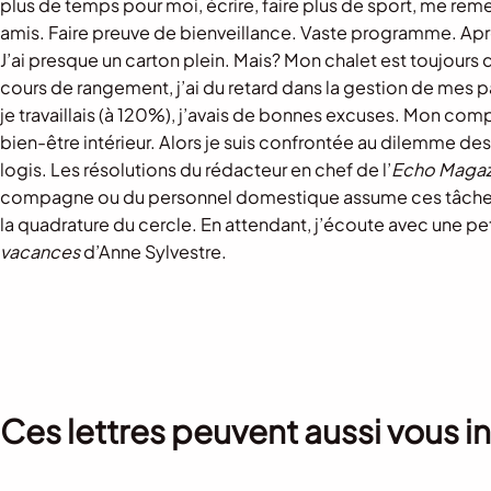
plus de temps pour moi, écrire, faire plus de sport, me remett
amis. Faire preuve de bienveillance. Vaste programme. Après l
J’ai presque un carton plein. Mais? Mon chalet est toujours
cours de rangement, j’ai du retard dans la gestion de mes 
je travaillais (à 120%), j’avais de bonnes excuses. Mon com
bien-être intérieur. Alors je suis confrontée au dilemme des
logis. Les résolutions du rédacteur en chef de l’
Echo Magaz
compagne ou du personnel domestique assume ces tâches. Je 
la quadrature du cercle. En attendant, j’écoute avec une pe
vacances
d’Anne Sylvestre.
Ces lettres peuvent aussi vous i