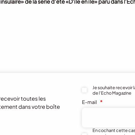
st insulaire» de la série d’été «D’île en île» paru dans l
Je souhaite recevoir 
de l'Echo Magazine
recevoir toutes les
E-mail
*
ctement dans votre boîte
En cochant cette case