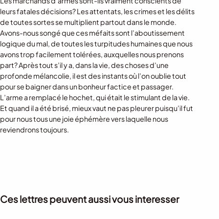
Les marchands d’armes sont-ils vraiment conscients de
leurs fatales décisions? Les attentats, les crimes et les délits
de toutes sortes se multiplient partout dans le monde.
Avons-nous songé que ces méfaits sont l’aboutissement
logique du mal, de toutes les turpitudes humaines que nous
avons trop facilement tolérées, auxquelles nous prenons
part? Après tout s’il y a, dans la vie, des choses d’une
profonde mélancolie, il est des instants où l’on oublie tout
pour se baigner dans un bonheur factice et passager.
L’arme a remplacé le hochet, qui était le stimulant de la vie.
Et quand il a été brisé, mieux vaut ne pas pleurer puisqu’il fut
pour nous tous une joie éphémère vers laquelle nous
reviendrons toujours.
Ces lettres peuvent aussi vous interesser