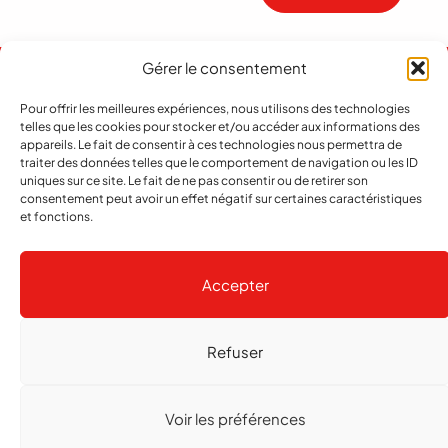
Gérer le consentement
Pour offrir les meilleures expériences, nous utilisons des technologies
telles que les cookies pour stocker et/ou accéder aux informations des
appareils. Le fait de consentir à ces technologies nous permettra de
traiter des données telles que le comportement de navigation ou les ID
uniques sur ce site. Le fait de ne pas consentir ou de retirer son
consentement peut avoir un effet négatif sur certaines caractéristiques
et fonctions.
Abonnement
Contact
Notre histoire
Publicité
Accepter
Refuser
Copyright
© 2026 echo Magazine
Politique de confidentialité
Gestion des cookies
Voir les préférences
Réalisé par
agence web troisdeuxun.ch